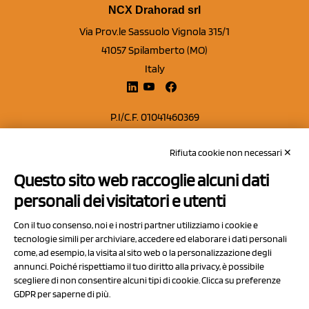
NCX Drahorad srl
Via Prov.le Sassuolo Vignola 315/1
41057 Spilamberto (MO)
Italy
P.I/C.F. 01041460369
REA: MO 208553
Rifiuta cookie non necessari ✕
Capitale sociale Euro 50.000,00 i.v.
Questo sito web raccoglie alcuni dati
Contatti
personali dei visitatori e utenti
Sitemap
Con il tuo consenso, noi e i nostri partner utilizziamo i cookie e
Privacy Policy
tecnologie simili per archiviare, accedere ed elaborare i dati personali
Cookie Policy
come, ad esempio, la visita al sito web o la personalizzazione degli
annunci. Poiché rispettiamo il tuo diritto alla privacy, è possibile
Chi Siamo
scegliere di non consentire alcuni tipi di cookie. Clicca su preferenze
GDPR per saperne di più.