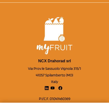
NCX Drahorad srl
Via Prov.le Sassuolo Vignola 315/1
41057 Spilamberto (MO)
Italy
P.I/C.F. 01041460369
REA: MO 208553