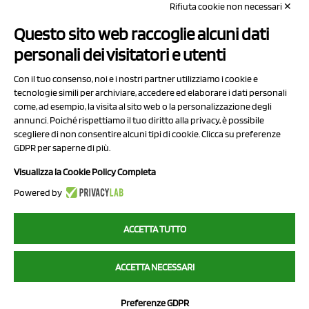
Rifiuta cookie non necessari ✕
Capitale sociale Euro 50.000,00 i.v.
Questo sito web raccoglie alcuni dati
Contatti
personali dei visitatori e utenti
Sitemap
Con il tuo consenso, noi e i nostri partner utilizziamo i cookie e
Privacy Policy
tecnologie simili per archiviare, accedere ed elaborare i dati personali
Cookie Policy
come, ad esempio, la visita al sito web o la personalizzazione degli
annunci. Poiché rispettiamo il tuo diritto alla privacy, è possibile
Chi Siamo
scegliere di non consentire alcuni tipi di cookie. Clicca su preferenze
GDPR per saperne di più.
Visualizza la Cookie Policy Completa
Powered by
2023 NCX Drahorad srl - All rights reserved
ACCETTA TUTTO
myfruit.it è parte del network di
NCX DRAHORAD
ACCETTA NECESSARI
NCX Drahorad - Via Provinciale Vignola-Sassuolo 315/1 - 41057
Spilamberto (MO) - p.i. / c.f. 01041460369
Preferenze GDPR