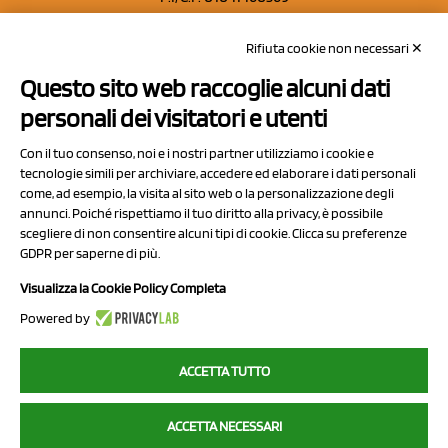
REA: MO 208553
Rifiuta cookie non necessari ✕
Capitale sociale Euro 50.000,00 i.v.
Questo sito web raccoglie alcuni dati
Contatti
personali dei visitatori e utenti
Sitemap
Con il tuo consenso, noi e i nostri partner utilizziamo i cookie e
Privacy Policy
tecnologie simili per archiviare, accedere ed elaborare i dati personali
Cookie Policy
come, ad esempio, la visita al sito web o la personalizzazione degli
annunci. Poiché rispettiamo il tuo diritto alla privacy, è possibile
Chi Siamo
scegliere di non consentire alcuni tipi di cookie. Clicca su preferenze
GDPR per saperne di più.
Visualizza la Cookie Policy Completa
Powered by
2023 NCX Drahorad srl - All rights reserved
ACCETTA TUTTO
myfruit.it è parte del network di
NCX DRAHORAD
ACCETTA NECESSARI
NCX Drahorad - Via Provinciale Vignola-Sassuolo 315/1 - 41057