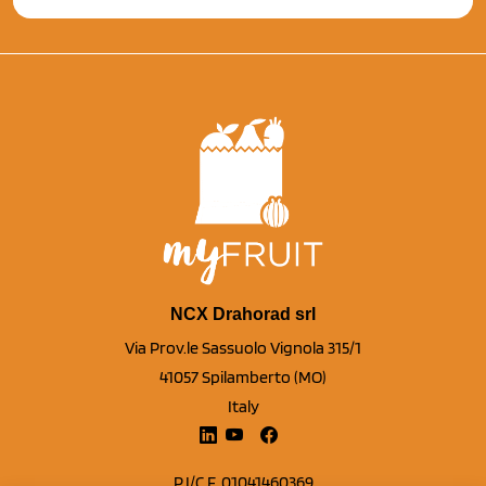
NCX Drahorad srl
Via Prov.le Sassuolo Vignola 315/1
41057 Spilamberto (MO)
Italy
P.I/C.F. 01041460369