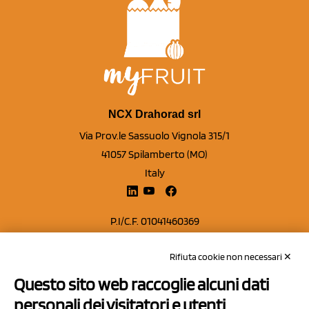
NCX Drahorad srl
Via Prov.le Sassuolo Vignola 315/1
41057 Spilamberto (MO)
Italy
P.I/C.F. 01041460369
REA: MO 208553
Rifiuta cookie non necessari ✕
Capitale sociale Euro 50.000,00 i.v.
Questo sito web raccoglie alcuni dati
Contatti
personali dei visitatori e utenti