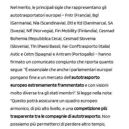
Nel merito, le principali sigle che rappresentano gli
autotrasportatori europei – Fntr (Francia), Bgl
(Germania), Nla (Scandinavia), Dtl e Itd (Danimarca), SA
(Svezia), Nlf (Norvegia), Fin Mobility (Finlandia), Cesmad
Bohemia (Repubblica Ceca), Cesmad Slovenia
(Slovenia), Tln (Paesi Bassi), Fai-Conftrasporto (Italia)
Astic e Cetm (Spagna) e Antram (Portogallo) – hanno
firmato un comunicato congiunto che riporta quanto
segue: “È essenziale che anche i parlamentari europei
pongano fine a un mercato dell’
autotrasporto
europeo estremamente frammentato
e con visioni
molto diverse tra gli stati membri”. Si legge nella nota:
“Questo potrà assicurare un quadro europeo
armonico, di più alto livello, e una
competizione più
trasparente tra le compagnie di autotrasporto.
Non
possiamo più permetterci di perdere altro tempo,