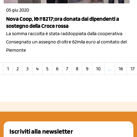
05 giu 2020
Nova Coop, l&#8217;ora donata dai dipendenti a
sostegno della Croce rossa
La somma raccolta è stata raddoppiata dalla cooperativa.
Consegnato un assegno di oltre 62mila euro al comitato del
Piemonte
1
2
3
4
5
6
7
8
9
10
...
16
17
Iscriviti alla newsletter