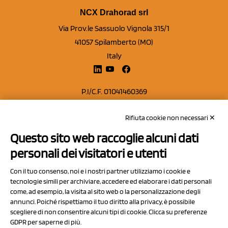
NCX Drahorad srl
Via Prov.le Sassuolo Vignola 315/1
41057 Spilamberto (MO)
Italy
P.I/C.F. 01041460369
REA: MO 208553
Rifiuta cookie non necessari ✕
Capitale sociale Euro 50.000,00 i.v.
Questo sito web raccoglie alcuni dati
Contatti
personali dei visitatori e utenti
Sitemap
Con il tuo consenso, noi e i nostri partner utilizziamo i cookie e
Privacy Policy
tecnologie simili per archiviare, accedere ed elaborare i dati personali
Cookie Policy
come, ad esempio, la visita al sito web o la personalizzazione degli
annunci. Poiché rispettiamo il tuo diritto alla privacy, è possibile
Chi Siamo
scegliere di non consentire alcuni tipi di cookie. Clicca su preferenze
GDPR per saperne di più.