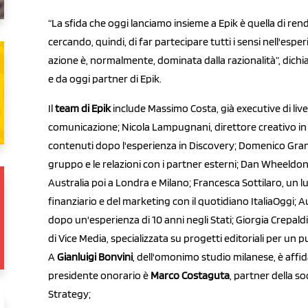
“La sfida che oggi lanciamo insieme a Epik è quella di re
cercando, quindi, di far partecipare tutti i sensi nell'espe
azione è, normalmente, dominata dalla razionalità”, dichi
e da oggi partner di Epik.
Il
team di Epik
include Massimo Costa, già executive di live
comunicazione; Nicola Lampugnani, direttore creativo in i
contenuti dopo l'esperienza in Discovery; Domenico Grandi
gruppo e le relazioni con i partner esterni; Dan Wheeldon, 
Australia poi a Londra e Milano; Francesca Sottilaro, un
finanziario e del marketing con il quotidiano ItaliaOggi; A
dopo un'esperienza di 10 anni negli Stati; Giorgia Crepal
di Vice Media, specializzata su progetti editoriali per un 
A
Gianluigi Bonvini
, dell'omonimo studio milanese, è affida
presidente onorario è
Marco Costaguta
, partner della 
Strategy;