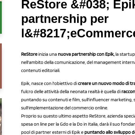
ReStore &#038; Epi
partnership per
l&#8217;eCommerce
ReStore
inizia una
nuova partnership con Epik,
la startup
nell'ambito della comunicazione, del management internaz
contenuti editoriali.
Epik, nasce con l'obiettivo di
creare un nuovo modo di tras
fulcro delle attività della neonata realtà è quella di
raccon
puntando su contenuti e film, sull'influencer marketing,
sull'implementazione del commercio online.
Proprio su questo ultimo aspetto ReStore, azienda special
spesa on line per la Gdo e la Do in Italia, darà il suo fon
pool di partner esterni di Epik e
puntando allo sviluppo d