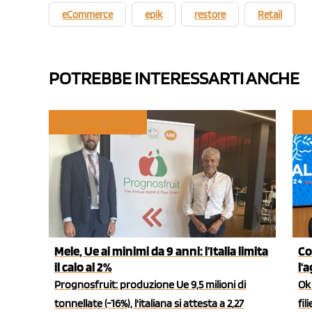
eCommerce
epik
restore
Retail
POTREBBE INTERESSARTI ANCHE
TREND E MERCATI
PO
Mele, Ue ai minimi da 9 anni: l’Italia limita
Co
il calo al 2%
l'
Prognosfruit: produzione Ue 9,5 milioni di
Ok 
tonnellate (-16%), l'italiana si attesta a 2,27
fil