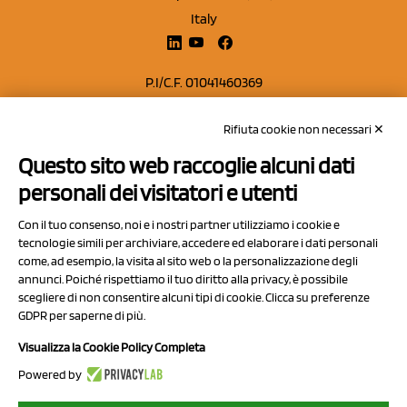
Italy
P.I/C.F. 01041460369
REA: MO 208553
Rifiuta cookie non necessari ✕
Capitale sociale Euro 50.000,00 i.v.
Questo sito web raccoglie alcuni dati
Contatti
personali dei visitatori e utenti
Sitemap
Con il tuo consenso, noi e i nostri partner utilizziamo i cookie e
Privacy Policy
tecnologie simili per archiviare, accedere ed elaborare i dati personali
Cookie Policy
come, ad esempio, la visita al sito web o la personalizzazione degli
annunci. Poiché rispettiamo il tuo diritto alla privacy, è possibile
Chi Siamo
scegliere di non consentire alcuni tipi di cookie. Clicca su preferenze
GDPR per saperne di più.
Visualizza la Cookie Policy Completa
Powered by
2023 NCX Drahorad srl - All rights reserved