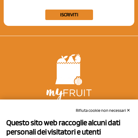
ISCRIVITI
NCX Drahorad srl
Rifiuta cookie non necessari ✕
Via Prov.le Sassuolo Vignola 315/1
Questo sito web raccoglie alcuni dati
41057 Spilamberto (MO)
personali dei visitatori e utenti
Italy