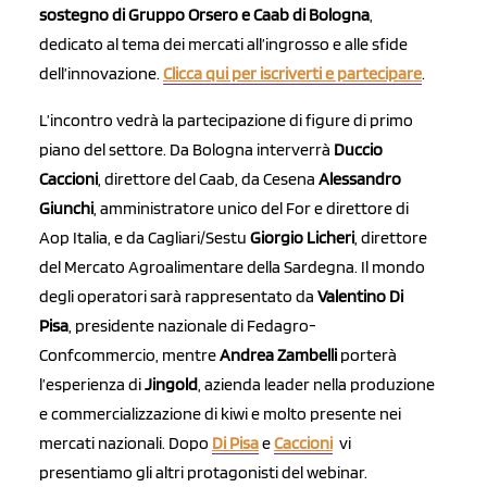
sostegno di Gruppo Orsero e Caab di Bologna
,
dedicato al tema dei mercati all’ingrosso e alle sfide
dell’innovazione.
Clicca qui per iscriverti e partecipare
.
L’incontro vedrà la partecipazione di figure di primo
piano del settore. Da Bologna interverrà
Duccio
Caccioni
, direttore del Caab, da Cesena
Alessandro
Giunchi
, amministratore unico del For e direttore di
Aop Italia, e da Cagliari/Sestu
Giorgio Licher
i
, direttore
del Mercato Agroalimentare della Sardegna. Il mondo
degli operatori sarà rappresentato da
Valentino Di
Pisa
, presidente nazionale di Fedagro-
Confcommercio, mentre
Andrea Zambelli
porterà
l’esperienza di
Jingold
, azienda leader nella produzione
e commercializzazione di kiwi e molto presente nei
mercati nazionali. Dopo
Di Pisa
e
Caccioni
vi
presentiamo gli altri protagonisti del webinar.