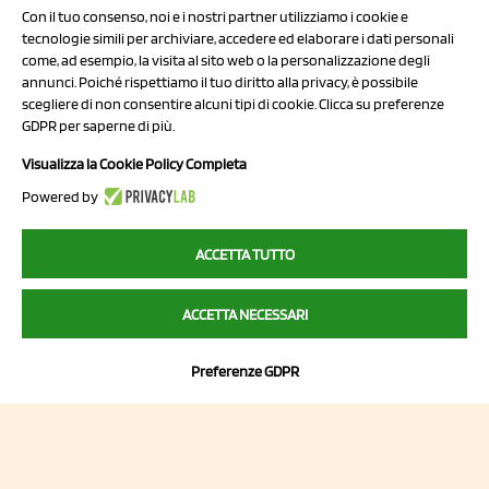
Con il tuo consenso, noi e i nostri partner utilizziamo i cookie e
tecnologie simili per archiviare, accedere ed elaborare i dati personali
come, ad esempio, la visita al sito web o la personalizzazione degli
P.I/C.F. 01041460369
annunci. Poiché rispettiamo il tuo diritto alla privacy, è possibile
REA: MO 208553
scegliere di non consentire alcuni tipi di cookie. Clicca su preferenze
GDPR per saperne di più.
Capitale sociale Euro 50.000,00 i.v.
Visualizza la Cookie Policy Completa
Contatti
Powered by
Sitemap
Privacy Policy
ACCETTA TUTTO
Cookie Policy
Chi Siamo
ACCETTA NECESSARI
Preferenze GDPR
2023 NCX Drahorad srl - All rights reserved