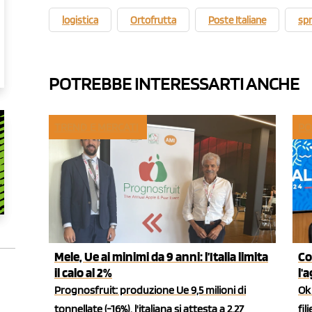
logistica
Ortofrutta
Poste Italiane
spr
POTREBBE INTERESSARTI ANCHE
TREND E MERCATI
PO
Mele, Ue ai minimi da 9 anni: l’Italia limita
Co
il calo al 2%
l'
Prognosfruit: produzione Ue 9,5 milioni di
Ok 
tonnellate (-16%), l'italiana si attesta a 2,27
fil