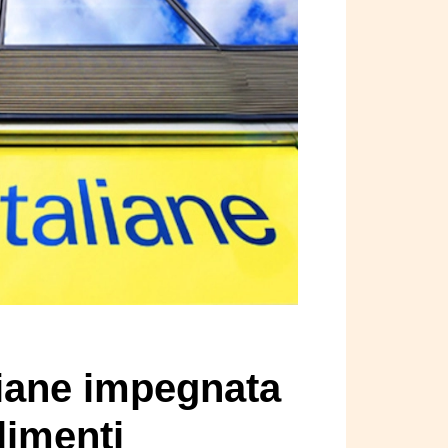
liane impegnata
limenti