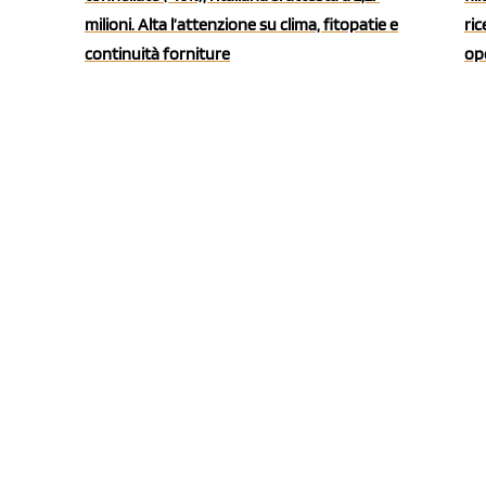
milioni. Alta l’attenzione su clima, fitopatie e
ric
continuità forniture
ope