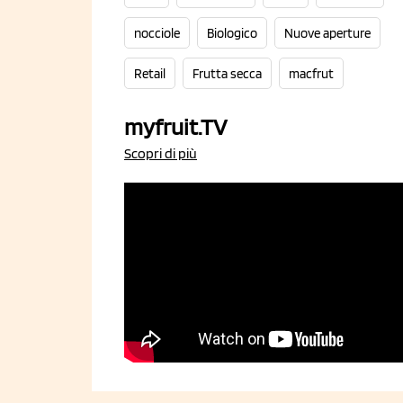
nocciole
Biologico
Nuove aperture
Retail
Frutta secca
macfrut
myfruit.TV
Scopri di più