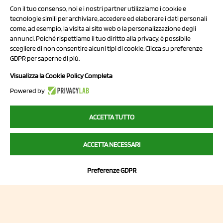
Con il tuo consenso, noi e i nostri partner utilizziamo i cookie e
tecnologie simili per archiviare, accedere ed elaborare i dati personali
come, ad esempio, la visita al sito web o la personalizzazione degli
annunci. Poiché rispettiamo il tuo diritto alla privacy, è possibile
scegliere di non consentire alcuni tipi di cookie. Clicca su preferenze
NCX Drahorad srl
GDPR per saperne di più.
Via Prov.le Sassuolo Vignola 315/1
Visualizza la Cookie Policy Completa
41057 Spilamberto (MO)
Powered by
Italy
ACCETTA TUTTO
P.I/C.F. 01041460369
ACCETTA NECESSARI
REA: MO 208553
Capitale sociale Euro 50.000,00 i.v.
Preferenze GDPR
Contatti
Sitemap
Privacy Policy