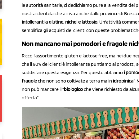
le autorità sanitarie, ci dedichiamo pure alla vendita dei p
nostra clientela che arriva anche dalle province di Brescia
intolleranti a glutine, nichel e lattosio
. Un'attività commerc
semplifica gli acquisti dei clienti con queste problematich
Non mancano mai pomodori e fragole nich
Ricco l'assortimento gluten e lactose free, ma nei due nego
che il 90% dei clienti è intollerante puntiamo ai prodotti,
soddisfare questa esigenza. Per questo abbiamo
i pomod
fragole
che non sono coltivate a terra ma in
idropinica
“.
non può mancare il “
biologico
che viene richiesto da alcun
offerta”.