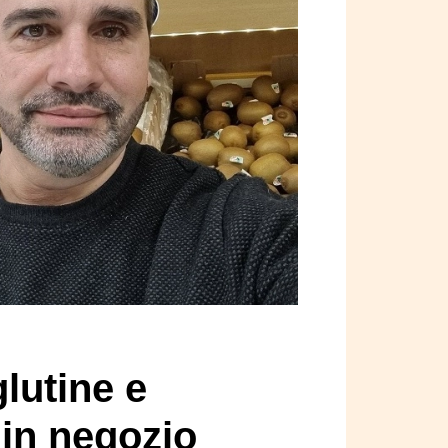
glutine e
 in negozio