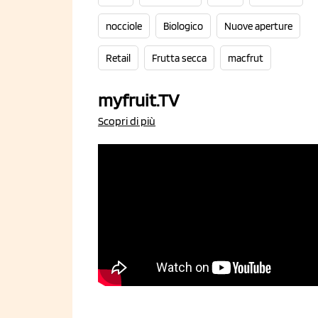
nocciole
Biologico
Nuove aperture
Retail
Frutta secca
macfrut
myfruit.TV
Scopri di più