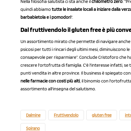
Nella filosofia salutista ci sta anche il
chilometro zero
: “P
quindi abbiamo
tutte le insalate locali a iniziare dalla ver
barbabietola e i pomodori
“.
Dal fruttivendolo il gluten free è più con
Un assortimento mirato che permette di navigare anche c
psicosi per tutti i rincari degli ultimi mesi, diminuiscono 
consapevole per risparmiare”. Conclude Cristoforo che ha
crescere l'ortofrutta di famiglia. C'è l'interesse infatti, se
punti vendita in altre province. Il business è spiegato con il
nelle farmacie con costi più alti
, il binomio con l'ortofru
assortimento all'insegna del salutismo.
Dalmine
Fruttivendolo
gluten free
int
Spirano