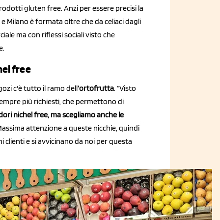
rodotti gluten free. Anzi per essere precisi la
 e Milano è formata oltre che da celiaci dagli
iale ma con riflessi sociali visto che
e.
el free
zi c'è tutto il ramo dell
‘ortofrutta
. “Visto
 sempre più richiesti, che permettono di
ori nichel free, ma scegliamo anche le
 Massima attenzione a queste nicchie, quindi
i clienti e si avvicinano da noi per questa