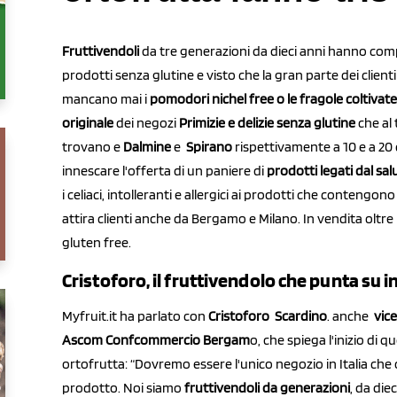
Fruttivendoli
da tre generazioni da dieci anni hanno comp
prodotti senza glutine e visto che la gran parte dei client
mancano mai i
pomodori nichel free o le fragole coltivate
originale
dei negozi
Primizie e delizie senza glutine
che al 
trovano e
Dalmine
e
Spirano
rispettivamente a 10 e a 20
innescare l'offerta di un paniere di
prodotti legati dal sa
i celiaci, intolleranti e allergici ai prodotti che contengono
attira clienti anche da Bergamo e Milano. In vendita oltre 
gluten free.
Cristoforo, il fruttivendolo che punta su in
Myfruit.it ha parlato con
Cristoforo Scardino
. anche
vice
Ascom Confcommercio Bergam
o, che spiega l'inizio di 
ortofrutta: “Dovremo essere l'unico negozio in Italia che 
prodotto. Noi siamo
fruttivendoli da generazioni
, da di