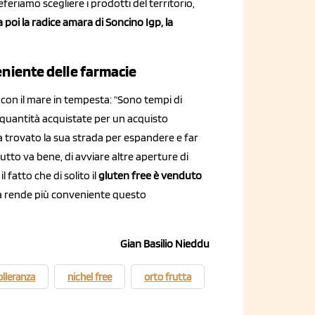
referiamo scegliere i prodotti del territorio,
za poi la radice amara di Soncino Igp, la
veniente delle farmacie
on il mare in tempesta: “Sono tempi di
le quantità acquistate per un acquisto
 trovato la sua strada per espandere e far
 tutto va bene, di avviare altre aperture di
 fatto che di solito il
gluten free è venduto
tta rende più conveniente questo
Gian Basilio Nieddu
olleranza
nichel free
orto frutta