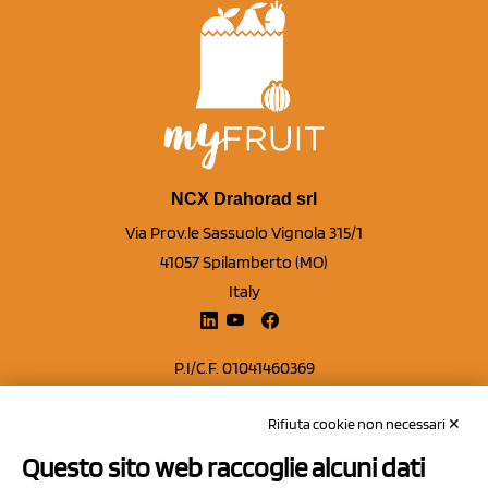
NCX Drahorad srl
Via Prov.le Sassuolo Vignola 315/1
41057 Spilamberto (MO)
Italy
P.I/C.F. 01041460369
REA: MO 208553
Rifiuta cookie non necessari ✕
Capitale sociale Euro 50.000,00 i.v.
Questo sito web raccoglie alcuni dati