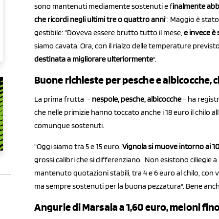
sono mantenuti mediamente sostenuti e f
inalmente abb
che ricordi negli ultimi tre o quattro anni
". Maggio è stat
gestibile: "Doveva essere brutto tutto il mese,
e invece è 
siamo cavata. Ora, con il rialzo delle temperature previsto
destinata a migliorare ulteriormente
".
Buone richieste per pesche e albicocche, ci
La prima frutta -
nespole, pesche, albicocche
- ha regist
che nelle primizie hanno toccato anche i 18 euro il chilo al
comunque sostenuti.
"Oggi siamo tra 5 e 15 euro.
Vignola si muove intorno ai 10
grossi calibri che si differenziano. Non esistono ciliegie
mantenuto quotazioni stabili, tra 4 e 6 euro al chilo, con va
ma sempre sostenuti per la buona pezzatura". Bene anche
Angurie di Marsala a 1,60 euro, meloni fino