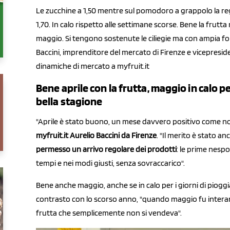
Le zucchine a 1,50 mentre sul pomodoro a grappolo la reg
1,70. In calo rispetto alle settimane scorse. Bene la frutta
maggio. Si tengono sostenute le ciliegie ma con ampia forbi
Baccini, imprenditore del mercato di Firenze e vicepresid
dinamiche di mercato a myfruit.it
Bene aprile con la frutta, maggio in calo p
bella stagione
"Aprile è stato buono, un mese davvero positivo come no
myfruit.it
Aurelio Baccini da Firenze
. "Il merito è stato an
permesso un arrivo regolare dei prodotti
: le prime nespo
tempi e nei modi giusti, senza sovraccarico".
Bene anche maggio, anche se in calo per i giorni di piogg
contrasto con lo scorso anno, "quando maggio fu intera
frutta che semplicemente non si vendeva".