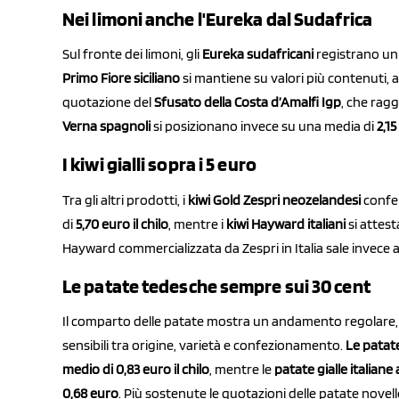
Nei limoni anche l'Eureka dal Sudafrica
Sul fronte dei limoni, gli
Eureka sudafricani
registrano un
Primo Fiore siciliano
si mantiene su valori più contenuti, 
quotazione del
Sfusato della Costa d’Amalfi Igp
, che rag
Verna spagnoli
si posizionano invece su una media di
2,15
I kiwi gialli sopra i 5 euro
Tra gli altri prodotti, i
kiwi Gold Zespri neozelandesi
confer
di
5,70 euro il chilo
, mentre i
kiwi Hayward italiani
si attes
Hayward commercializzata da Zespri in Italia sale invece 
Le patate tedesche sempre sui 30 cent
Il comparto delle patate mostra un andamento regolare, 
sensibili tra origine, varietà e confezionamento.
Le patate
medio di 0,83 euro il chilo
, mentre le
patate gialle italiane
0,68 euro
. Più sostenute le quotazioni delle patate nove