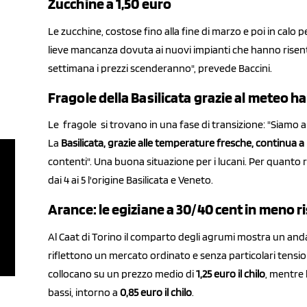
Zucchine a 1,50 euro
Le zucchine, costose fino alla fine di marzo e poi in calo 
lieve mancanza dovuta ai nuovi impianti che hanno risent
settimana i prezzi scenderanno", prevede Baccini.
Fragole della Basilicata grazie al meteo 
Le fragole si trovano in una fase di transizione: "Siamo all
La
Basilicata, grazie alle temperature fresche, continua 
contenti". Una buona situazione per i lucani. Per quanto 
dai 4 ai 5 l'origine Basilicata e Veneto.
Arance: le egiziane a 30/40 cent in meno r
Al Caat di Torino il comparto degli agrumi mostra un and
riflettono un mercato ordinato e senza particolari tensio
collocano su un prezzo medio di
1,25 euro il chilo
, mentre 
bassi, intorno a
0,85 euro il chilo
.