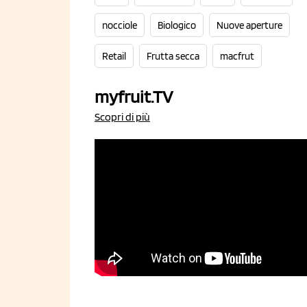
nocciole
Biologico
Nuove aperture
Retail
Frutta secca
macfrut
myfruit.TV
Scopri di più