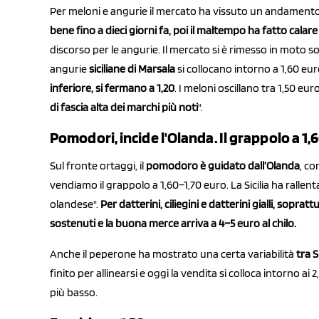
Per meloni e angurie il mercato ha vissuto un andamento 
bene fino a dieci giorni fa, poi il maltempo ha fatto calare 
discorso per le angurie. Il mercato si è rimesso in moto solo
angurie
siciliane di Marsala
si collocano intorno a 1,60 euro
inferiore, si fermano a 1,20
. I meloni oscillano tra 1,50 eu
di fascia alta dei marchi più noti
".
Pomodori, incide l'Olanda. Il grappolo a 1,
Sul fronte ortaggi, il
pomodoro è guidato dall’Olanda
, co
vendiamo il grappolo a 1,60–1,70 euro. La Sicilia ha ralle
olandese".
Per datterini, ciliegini e datterini gialli, soprat
sostenuti e la buona merce arriva a 4–5 euro al chilo.
Anche il peperone ha mostrato una certa variabilità
tra S
finito per allinearsi e oggi la vendita si colloca intorno ai
più basso.