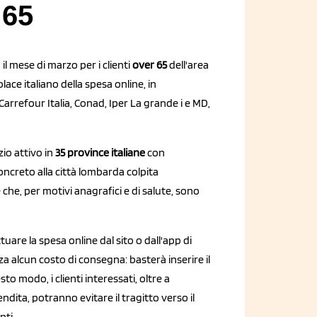
 65
l mese di marzo per i clienti
over 65
dell'area
lace italiano della spesa online, in
rrefour Italia, Conad, Iper La grande i e MD,
io attivo in
35 province italiane
con
ncreto alla città lombarda colpita
e che, per motivi anagrafici e di salute, sono
tuare la spesa online dal sito o dall'app di
za alcun costo di consegna: basterà inserire il
 modo, i clienti interessati, oltre a
dita, potranno evitare il tragitto verso il
nti.