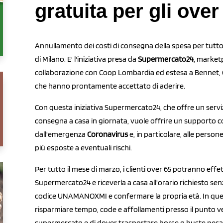
gratuita per gli over
Annullamento dei costi di consegna della spesa per tutto i
di Milano. E' l'iniziativa presa da
Supermercato24
, marketp
collaborazione con Coop Lombardia ed estesa a Bennet, Ca
che hanno prontamente accettato di aderire.
Con questa iniziativa Supermercato24, che offre un serviz
consegna a casa in giornata, vuole offrire un supporto co
dall'emergenza
Coronavirus
e, in particolare, alle person
più esposte a eventuali rischi.
Per tutto il mese di marzo, i clienti over 65 potranno effet
Supermercato24 e riceverla a casa all'orario richiesto sen
codice UNAMANOXMI e confermare la propria età. In questo
risparmiare tempo, code e affollamenti presso il punto ven
supermercato e di dover trasportare borse o buste pesa