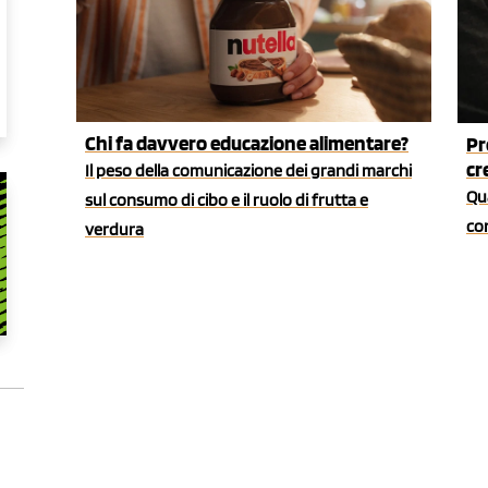
Chi fa davvero educazione alimentare?
Pr
cr
Il peso della comunicazione dei grandi marchi
Qua
sul consumo di cibo e il ruolo di frutta e
co
verdura