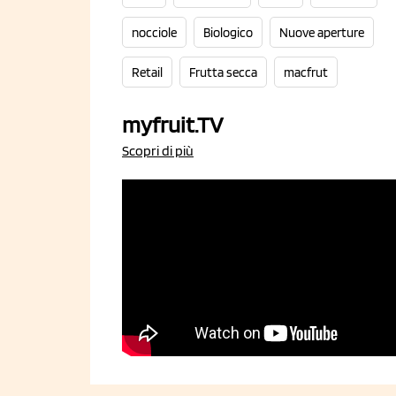
nocciole
Biologico
Nuove aperture
Retail
Frutta secca
macfrut
myfruit.TV
Scopri di più