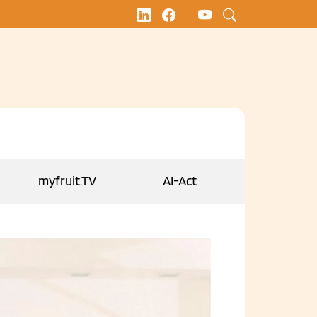
myfruit.TV
AI-Act