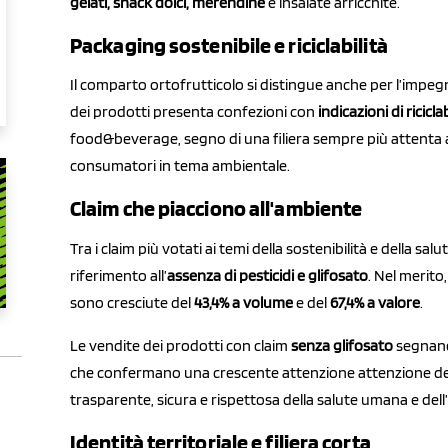
gelati, snack dolci, merendine
e insalate arricchite.
Packaging sostenibile e riciclabilità
Il comparto ortofrutticolo si distingue anche per l’impeg
dei prodotti presenta confezioni con
indicazioni di riciclab
food&beverage, segno di una filiera sempre più attenta a
consumatori in tema ambientale.
Claim che piacciono all'ambiente
Tra i claim più votati ai temi della sostenibilità e della s
riferimento all’
assenza di pesticidi e glifosato
. Nel merito
sono cresciute del
43,4% a volume
e del
67,4% a valore
.
Le vendite dei prodotti con claim
senza glifosato
segnano 
che confermano una crescente attenzione attenzione de
trasparente, sicura e rispettosa della salute umana e del
Identità territoriale e filiera corta