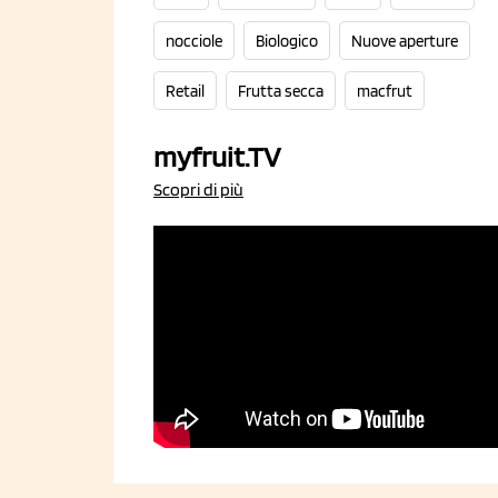
nocciole
Biologico
Nuove aperture
Retail
Frutta secca
macfrut
myfruit.TV
Scopri di più