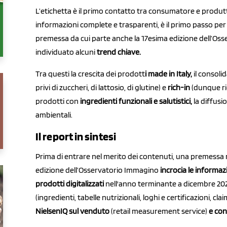
L’etichetta è il primo contatto tra consumatore e produtt
informazioni complete e trasparenti, è il primo passo per d
premessa da cui parte anche la 17esima edizione dell’Os
individuato alcuni
trend chiave.
Tra questi la crescita dei prodott
i m
ade in Italy,
il consol
privi di zuccheri, di lattosio, di glutine) e
rich-in
(dunque ric
prodotti con
ingredienti funzionali e salutistici,
la diffusi
ambientali.
Il report in sintesi
Prima di entrare nel merito dei contenuti, una premessa
edizione dell’Osservatorio Immagino
incrocia le informazi
prodotti
digitalizzati
nell'anno terminante a dicembre 2024
(ingredienti, tabelle nutrizionali, loghi e certificazioni, c
NielsenIQ sul venduto
(retail measurement service)
e co