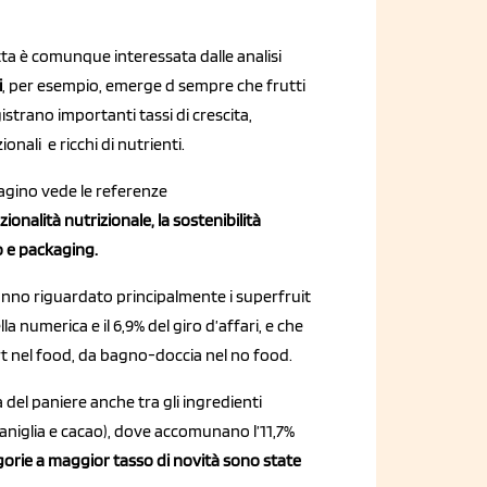
tta è comunque interessata dalle analisi
i
, per esempio, emerge d sempre che frutti
istrano importanti tassi di crescita,
ali e ricchi di nutrienti.
magino vede le referenze
zionalità nutrizionale, la s
ostenibilità
o e packaging.
 hanno riguardato principalmente i superfruit
lla numerica e il 6,9% del giro d’affari, e che
rt nel food, da bagno-doccia nel no food.
del paniere anche tra gli ingredienti
vaniglia e cacao), dove accomunano l’11,7%
gorie a maggior tasso di novità sono state