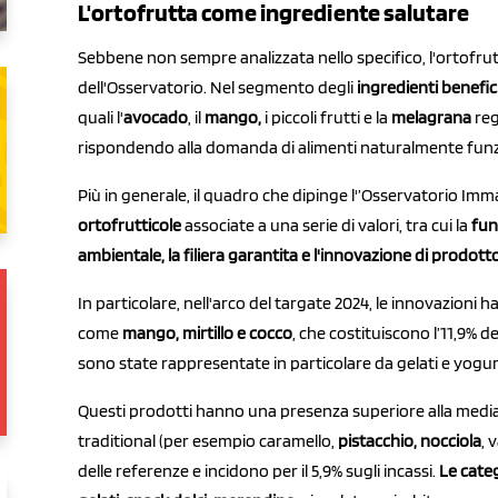
L'ortofrutta come ingrediente salutare
Sebbene non sempre analizzata nello specifico, l'ortofru
dell'Osservatorio. Nel segmento degli
ingredienti benefic
quali l'
avocado
, il
mango,
i piccoli frutti e la
melagrana
reg
rispondendo alla domanda di alimenti naturalmente funzion
Più in generale, il quadro che dipinge l'’Osservatorio Im
ortofrutticole
associate a una serie di valori, tra cui la
f
un
ambientale, la
filiera garantita e l'i
nnovazione di prodott
In particolare, nell'arco del targate 2024, le innovazioni
come
mango, mirtillo e cocco
, che costituiscono l’11,9% de
sono state rappresentate in particolare da gelati e yogu
Questi prodotti hanno una presenza superiore alla media 
traditional (per esempio caramello,
pistacchio, nocciola
, 
delle referenze e incidono per il 5,9% sugli incassi.
Le cate