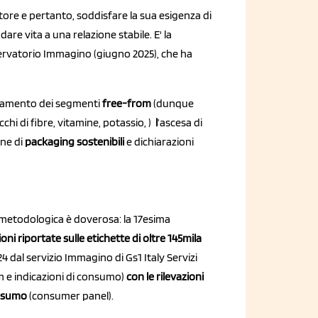
ore e pertanto, soddisfare la sua esigenza di
are vita a una relazione stabile. E' la
servatorio Immagino (giugno 2025), che ha
idamento dei segmenti
free-from
(dunque
chi di fibre, vitamine, potassio, )
l
’ascesa di
one di
packaging sostenibili
e dichiarazioni
 metodologica è doverosa: la 17esima
oni riportate sulle etichette di oltre 145mila
 dal servizio Immagino di Gs1 Italy Servizi
laim e indicazioni di consumo)
con le rilevazioni
nsumo
(consumer panel).