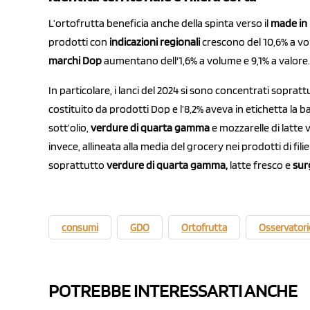
L’ortofrutta beneficia anche della spinta verso il
m
ade in 
prodotti con
indicazioni regionali
crescono del 10,6% a vo
marchi Dop
aumentano dell'1,6% a volume e 9,1% a valore.
In particolare, i lanci del 2024 si sono concentrati sopratt
costituito da prodotti Dop e l’8,2% aveva in etichetta la 
sott’olio,
verdure di quarta gamma
e mozzarelle di latte v
invece, allineata alla media del grocery nei prodotti di fil
soprattutto
verdure di quarta gamma,
latte fresco e
surg
consumi
GDO
Ortofrutta
Osservatori
POTREBBE INTERESSARTI ANCHE