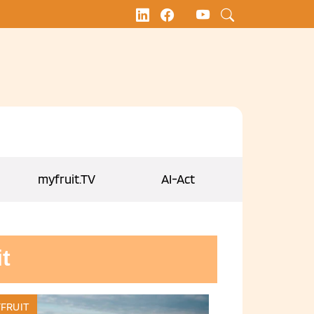
myfruit.TV
AI-Act
t
FRUIT