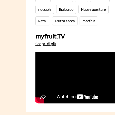
nocciole
Biologico
Nuove aperture
Retail
Frutta secca
macfrut
myfruit.TV
Scopri di più