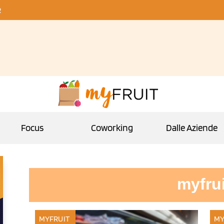
R
Focus
Coworking
Dalle Aziende
myfrui
MYFRUIT
MY