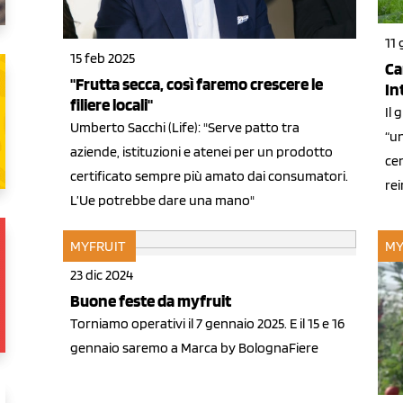
11
15 feb 2025
Ca
"Frutta secca, così faremo crescere le
In
filiere locali"
Il 
Umberto Sacchi (Life): "Serve patto tra
“u
aziende, istituzioni e atenei per un prodotto
cen
certificato sempre più amato dai consumatori.
re
L’Ue potrebbe dare una mano"
MYFRUIT
MY
23 dic 2024
Buone feste da myfruit
Torniamo operativi il 7 gennaio 2025. E il 15 e 16
gennaio saremo a Marca by BolognaFiere