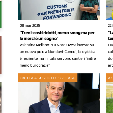
08 mar 2025
22 
"Treni: costi ridotti, meno smog ma per
“L
le merci è un sogno"
te
Valentina Mellano: "La Nord Ovest investe su
Luc
un nuovo polo a Mondovì (Cuneo), la logistica
col
è resiliente ma in Italia servono cantieri finiti e
du
meno burocrazia"
art
FRUTTA A GUSCIO ED ESSICCATA
AZ