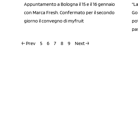
"La
Appuntamento a Bologna il 15 e il 16 gennaio
Go
con Marca Fresh. Confermato per il secondo
pot
giorno il convegno di myfruit
pa
← Prev
5
6
7
8
9
Next →