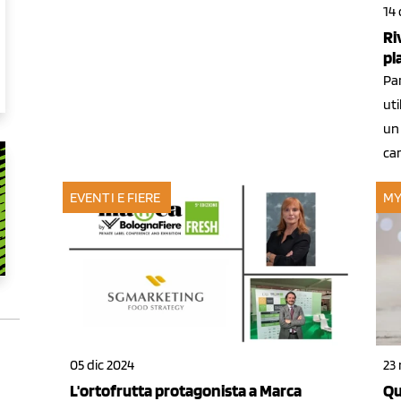
14 
Ri
pl
Par
uti
un
ca
EVENTI E FIERE
MY
23
05 dic 2024
Qu
L'ortofrutta protagonista a Marca