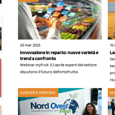
20 mar 2025
15
Innovazione in reparto: nuove varietà e
La
trend a confronto
Se
Webinar myfruit: il 2 aprile esperti del settore
tec
discutono il futuro dell'ortofrutta
pro
ri
AZIENDE E PERSONE
EC