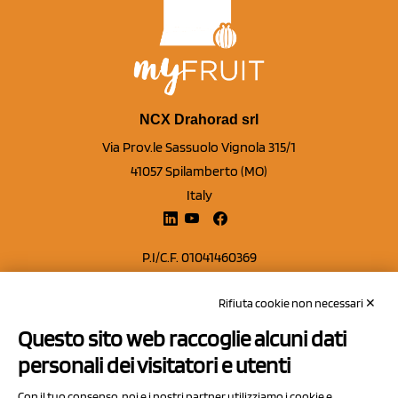
NCX Drahorad srl
Via Prov.le Sassuolo Vignola 315/1
41057 Spilamberto (MO)
Italy
P.I/C.F. 01041460369
REA: MO 208553
Rifiuta cookie non necessari ✕
Capitale sociale Euro 50.000,00 i.v.
Questo sito web raccoglie alcuni dati
Contatti
personali dei visitatori e utenti
Sitemap
Con il tuo consenso, noi e i nostri partner utilizziamo i cookie e