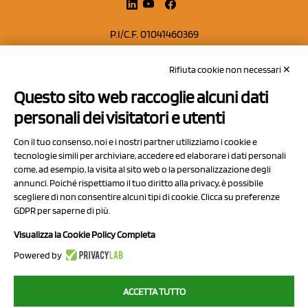
P.I/C.F. 01041460369
REA: MO 208553
Rifiuta cookie non necessari ✕
Capitale sociale Euro 50.000,00 i.v.
Questo sito web raccoglie alcuni dati
Contatti
personali dei visitatori e utenti
Sitemap
Con il tuo consenso, noi e i nostri partner utilizziamo i cookie e
Privacy Policy
tecnologie simili per archiviare, accedere ed elaborare i dati personali
Cookie Policy
come, ad esempio, la visita al sito web o la personalizzazione degli
annunci. Poiché rispettiamo il tuo diritto alla privacy, è possibile
Chi Siamo
scegliere di non consentire alcuni tipi di cookie. Clicca su preferenze
GDPR per saperne di più.
Visualizza la Cookie Policy Completa
Powered by
2023 NCX Drahorad srl - All rights reserved
ACCETTA TUTTO
myfruit.it è parte del network di
NCX DRAHORAD