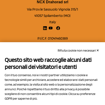
NCX Drahorad srl
Via Prov.le Sassuolo Vignola 315/1
41057 Spilamberto (MO)
Italy
P.I/C.F. 01041460369
REA: MO 208553
Rifiuta cookie non necessari ✕
Capitale sociale Euro 50.000,00 i.v.
Questo sito web raccoglie alcuni dati
Contatti
personali dei visitatori e utenti
Sitemap
Con il tuo consenso, noi e i nostri partner utilizziamo i cookie e
Privacy Policy
tecnologie simili per archiviare, accedere ed elaborare i dati personali
Cookie Policy
come, ad esempio, la visita al sito web o la personalizzazione degli
annunci. Poiché rispettiamo il tuo diritto alla privacy, è possibile
Chi Siamo
scegliere di non consentire alcuni tipi di cookie. Clicca su preferenze
GDPR per saperne di più.