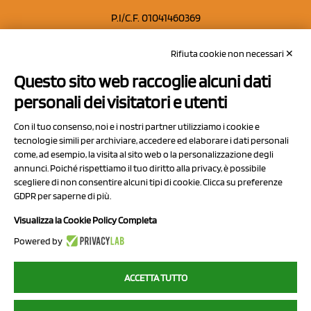
P.I/C.F. 01041460369
REA: MO 208553
Rifiuta cookie non necessari ✕
Capitale sociale Euro 50.000,00 i.v.
Questo sito web raccoglie alcuni dati
Contatti
personali dei visitatori e utenti
Sitemap
Con il tuo consenso, noi e i nostri partner utilizziamo i cookie e
Privacy Policy
tecnologie simili per archiviare, accedere ed elaborare i dati personali
Cookie Policy
come, ad esempio, la visita al sito web o la personalizzazione degli
annunci. Poiché rispettiamo il tuo diritto alla privacy, è possibile
Chi Siamo
scegliere di non consentire alcuni tipi di cookie. Clicca su preferenze
GDPR per saperne di più.
Visualizza la Cookie Policy Completa
Powered by
2023 NCX Drahorad srl - All rights reserved
ACCETTA TUTTO
myfruit.it è parte del network di
NCX DRAHORAD