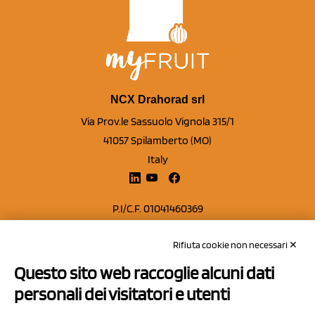
NCX Drahorad srl
Via Prov.le Sassuolo Vignola 315/1
41057 Spilamberto (MO)
Italy
P.I/C.F. 01041460369
REA: MO 208553
Rifiuta cookie non necessari ✕
Capitale sociale Euro 50.000,00 i.v.
Questo sito web raccoglie alcuni dati
Contatti
personali dei visitatori e utenti
Sitemap