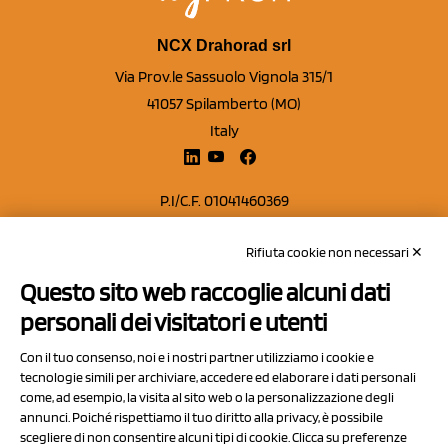
NCX Drahorad srl
Via Prov.le Sassuolo Vignola 315/1
41057 Spilamberto (MO)
Italy
P.I/C.F. 01041460369
REA: MO 208553
Rifiuta cookie non necessari ✕
Capitale sociale Euro 50.000,00 i.v.
Questo sito web raccoglie alcuni dati
Contatti
personali dei visitatori e utenti
Sitemap
Con il tuo consenso, noi e i nostri partner utilizziamo i cookie e
Privacy Policy
tecnologie simili per archiviare, accedere ed elaborare i dati personali
Cookie Policy
come, ad esempio, la visita al sito web o la personalizzazione degli
annunci. Poiché rispettiamo il tuo diritto alla privacy, è possibile
Chi Siamo
scegliere di non consentire alcuni tipi di cookie. Clicca su preferenze