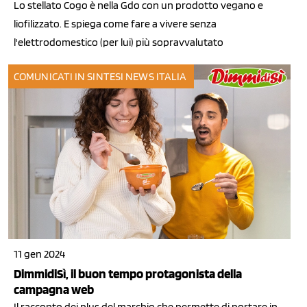
Lo stellato Cogo è nella Gdo con un prodotto vegano e
liofilizzato. E spiega come fare a vivere senza
l'elettrodomestico (per lui) più sopravvalutato
COMUNICATI IN SINTESI
NEWS ITALIA
11 gen 2024
DimmidiSì, il buon tempo protagonista della
campagna web
Il racconto dei plus del marchio che permette di portare in