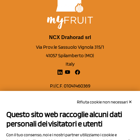
NCX Drahorad srl
Via Prov.le Sassuolo Vignola 315/1
41057 Spilamberto (MO)
Italy
P.I/C.F. 01041460369
REA: MO 208553
Rifiuta cookie non necessari ✕
Capitale sociale Euro 50.000,00 i.v.
Questo sito web raccoglie alcuni dati
Contatti
personali dei visitatori e utenti
Sitemap
Con il tuo consenso, noi e i nostri partner utilizziamo i cookie e
Privacy Policy