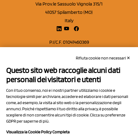
Via Prov.le Sassuolo Vignola 315/1
41057 Spilamberto (MO)
Italy
P.I/C.F. 01041460369
REA: MO 208553
Rifiuta cookie non necessari ✕
Capitale sociale Euro 50.000,00 i.v.
Questo sito web raccoglie alcuni dati
Contatti
personali dei visitatori e utenti
Sitemap
Con il tuo consenso, noi e i nostri partner utilizziamo i cookie e
Privacy Policy
tecnologie simili per archiviare, accedere ed elaborare i dati personali
Cookie Policy
come, ad esempio, la visita al sito web o la personalizzazione degli
annunci. Poiché rispettiamo il tuo diritto alla privacy, è possibile
Chi Siamo
scegliere di non consentire alcuni tipi di cookie. Clicca su preferenze
GDPR per saperne di più.
Visualizza la Cookie Policy Completa