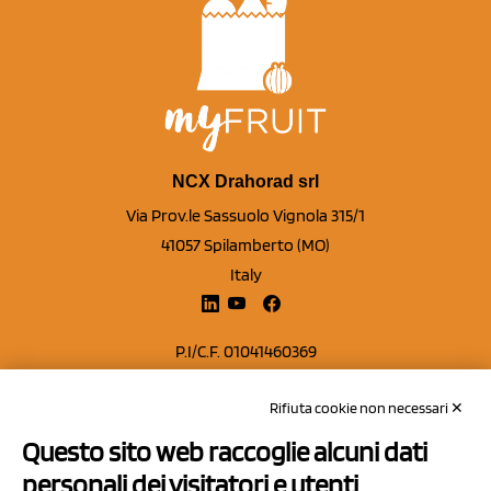
NCX Drahorad srl
Via Prov.le Sassuolo Vignola 315/1
41057 Spilamberto (MO)
Italy
P.I/C.F. 01041460369
REA: MO 208553
Rifiuta cookie non necessari ✕
Capitale sociale Euro 50.000,00 i.v.
Questo sito web raccoglie alcuni dati
Contatti
personali dei visitatori e utenti