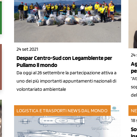
24 set 2021
24 
Despar Centro-Sud con Legambiente per
Ag
Puliamo il mondo
pe
Da oggi al 26 settembre la partecipazione attiva a
“At
uno dei più importanti appuntamenti nazionali di
so
volontariato ambientale
del
LOGISTICA E TRASPORTI
NEWS DAL MONDO
NE
18 
So
in