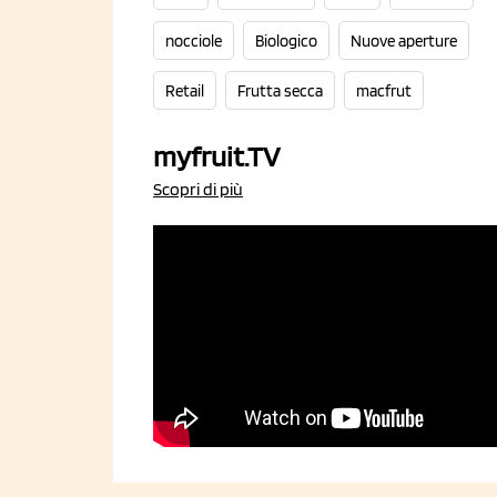
nocciole
Biologico
Nuove aperture
Retail
Frutta secca
macfrut
myfruit.TV
Scopri di più