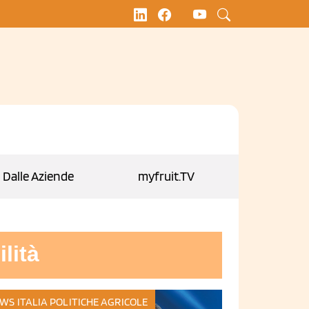
Dalle Aziende
myfruit.TV
lità
WS ITALIA
POLITICHE AGRICOLE