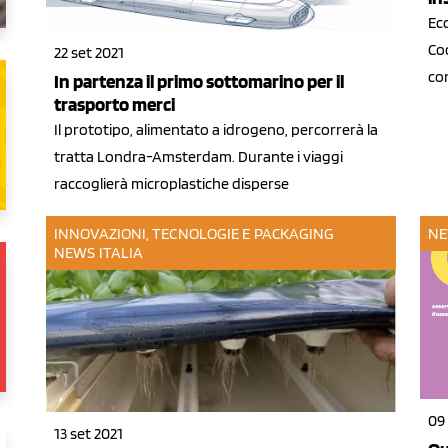
Ec
Co
22 set 2021
con
In partenza il primo sottomarino per il
trasporto merci
Il prototipo, alimentato a idrogeno, percorrerà la
tratta Londra-Amsterdam. Durante i viaggi
raccoglierà microplastiche disperse
INNOVAZIONI, TECNOLOGIE E PACKAGING
NE
NEWS ITALIA
09 
13 set 2021