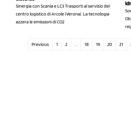
id
Sinergia con Scania e LC3 Trasporti al servizio del
Son
centro logistico di Arcole (Verona). La tecnologia
Obi
azzera le emissioni di CO2
re
Previous
1
2
...
18
19
20
21