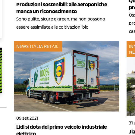
Qu
Produzioni sostenibili: alle aeroponiche
pr
manca un riconoscimento
Os
Sono pulite, sicure e green, ma non possono
pro
essere assimilate alle coltivazioni bio
cas
NEWS ITALIA
RETAIL
IN
NE
09 set 2021
31
Lidl si dota del primo veicolo industriale
Ji
elettrico