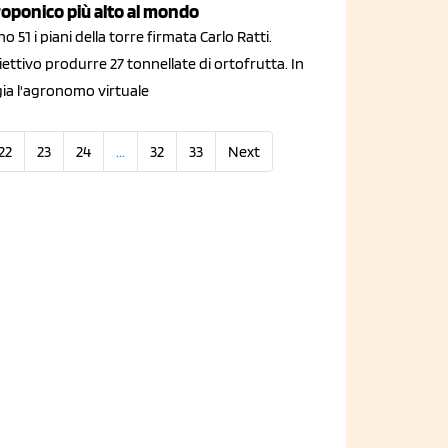
roponico più alto al mondo
o 51 i piani della torre firmata Carlo Ratti.
ettivo produrre 27 tonnellate di ortofrutta. In
gia l'agronomo virtuale
22
23
24
...
32
33
Next