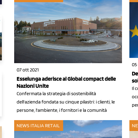
05 
07 ott 2021
De
Esselunga aderisce al Global compact delle
so
Nazioni Unite
Il
Confermata la strategia di sostenibilità
oc
dell'azienda fondata su cinque pilastri: i clienti, le
pe
persone, l'ambiente, i fornitori e la comunità
NEWS ITALIA
RETAIL
NE