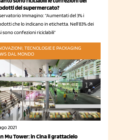
anto sono riciclabili le confezioni dei
odotti del supermercato?
servatorio Immagino: “Aumentati del 3% i
dotti che lo indicano in etichetta. Nell’83% dei
i sono confezioni riciclabili”
NOVAZIONI, TECNOLOGIE E PACKAGING
WS DAL MONDO
 ago 2021
an Mu Tower: in Cina il grattacielo