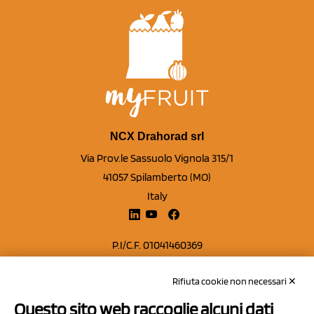
NCX Drahorad srl
Via Prov.le Sassuolo Vignola 315/1
41057 Spilamberto (MO)
Italy
P.I/C.F. 01041460369
REA: MO 208553
Rifiuta cookie non necessari ✕
Capitale sociale Euro 50.000,00 i.v.
Questo sito web raccoglie alcuni dati