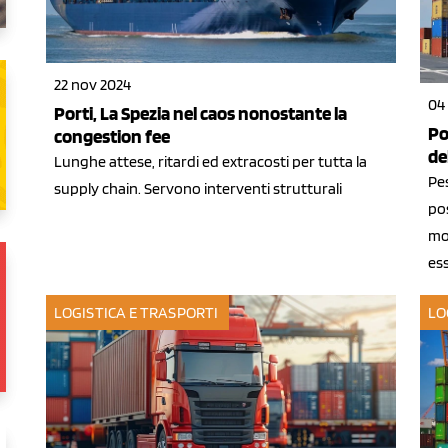
22 nov 2024
04
Porti, La Spezia nel caos nonostante la
Po
congestion fee
de
Lunghe attese, ritardi ed extracosti per tutta la
Pe
supply chain. Servono interventi strutturali
pos
mon
ess
LOGISTICA E TRASPORTI
LO