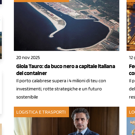
20 nov 2025
12 
Gioia Tauro: da buco nero a capitale italiana
Fe
dei container
co
Il porto calabrese supera i 4 milioni di teu con
Il 
investimenti, rotte strategiche e un futuro
del
sostenibile
res
LOGISTICA E TRASPORTI
LO