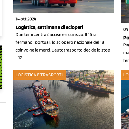
14 ott 2024
Logistica, settimana di scioperi
04
Due temi centrali: accise e sicurezza. Il 16 si
Po
fermano i portuali, lo sciopero nazionale del 18
Rag
coinvolge le merci. L'autotrasporto decide lo stop
ma 
il 17
fe
LOGISTICA E TRASPORTI
LO