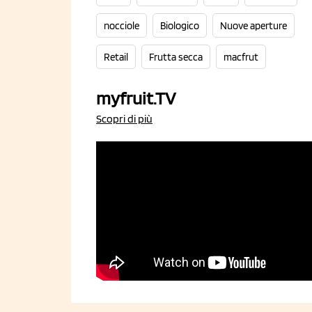
nocciole
Biologico
Nuove aperture
Retail
Frutta secca
macfrut
myfruit.TV
Scopri di più