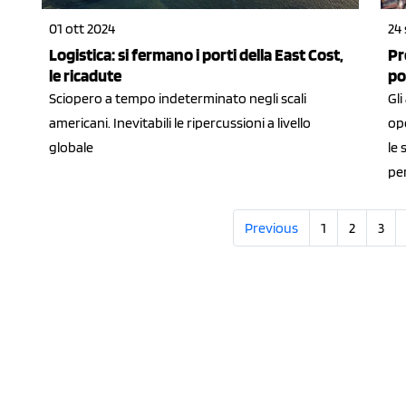
01 ott 2024
24 
Logistica: si fermano i porti della East Cost,
Pr
le ricadute
po
Sciopero a tempo indeterminato negli scali
Gli
americani. Inevitabili le ripercussioni a livello
op
globale
le 
pe
Previous
1
2
3