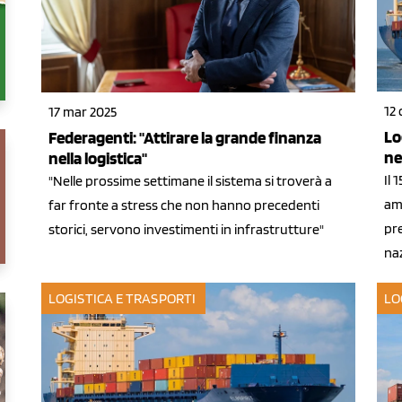
12 
17 mar 2025
Lo
Federagenti: "Attirare la grande finanza
ne
nella logistica"
Il 
"Nelle prossime settimane il sistema si troverà a
ame
far fronte a stress che non hanno precedenti
pr
storici, servono investimenti in infrastrutture"
na
LOGISTICA E TRASPORTI
LO