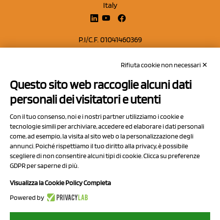
Italy
P.I/C.F. 01041460369
REA: MO 208553
Rifiuta cookie non necessari ✕
Capitale sociale Euro 50.000,00 i.v.
Questo sito web raccoglie alcuni dati
Contatti
personali dei visitatori e utenti
Sitemap
Con il tuo consenso, noi e i nostri partner utilizziamo i cookie e
Privacy Policy
tecnologie simili per archiviare, accedere ed elaborare i dati personali
Cookie Policy
come, ad esempio, la visita al sito web o la personalizzazione degli
annunci. Poiché rispettiamo il tuo diritto alla privacy, è possibile
Chi Siamo
scegliere di non consentire alcuni tipi di cookie. Clicca su preferenze
GDPR per saperne di più.
Visualizza la Cookie Policy Completa
Powered by
2023 NCX Drahorad srl - All rights reserved