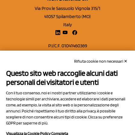
Via Prov.le Sassuolo Vignola 315/1
41057 Spilamberto (MO)
Italy
P.I/C.F. 01041460369
REA: MO 208553
Rifiuta cookie non necessari ✕
Capitale sociale Euro 50.000,00 i.v.
Questo sito web raccoglie alcuni dati
Contatti
personali dei visitatori e utenti
Sitemap
Con il tuo consenso, noi e i nostri partner utilizziamo i cookie e
Privacy Policy
tecnologie simili per archiviare, accedere ed elaborare i dati personali
Cookie Policy
come, ad esempio, la visita al sito web o la personalizzazione degli
annunci. Poiché rispettiamo il tuo diritto alla privacy, è possibile
Chi Siamo
scegliere di non consentire alcuni tipi di cookie. Clicca su preferenze
GDPR per saperne di più.
Visualizza la Cookie Policy Completa