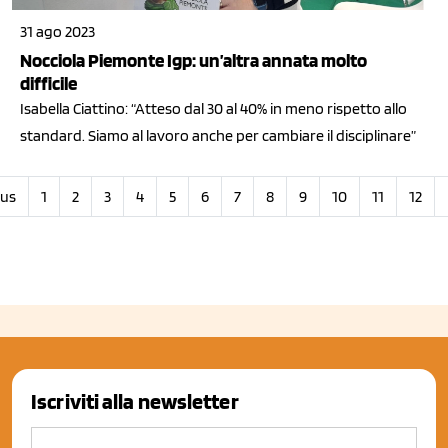
31 ago 2023
Nocciola Piemonte Igp: un’altra annata molto
difficile
Isabella Ciattino: “Atteso dal 30 al 40% in meno rispetto allo
standard. Siamo al lavoro anche per cambiare il disciplinare”
ous
1
2
3
4
5
6
7
8
9
10
11
12
Iscriviti alla newsletter