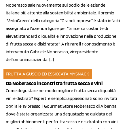
Noberasco sale nuovamente sul podio delle aziende
italiane più attente alla sostenibilità ambientale. Il premio
“VedoGreen” della categoria “Grandi Imprese” è stato infatti
assegnato all’azienda ligure per “la ricerca costante di
elevati standard di qualità e innovazione nella produzione
di frutta secca e disidratata”. A ritirare il riconoscimento è
intervenuto Gabriele Noberasco, vicepresidente
dell’omonima azienda. […]
FRUTTA A GUSCIO ED ESSICCATA
MYSNACK
27 ago 2014
Da Noberasco incontri tra frutta secca e vini
Come degustare nel modo migliore frutta secca di qualità,
vini e distillati? Esperti e semplici appassionati sono invitati
oggi alle 19 presso il Gourmet Store Noberasco di Albenga,
dove è stata organizzata una degustazione guidata dei
migliori abbinamenti per frutta secca e disidratata con vini