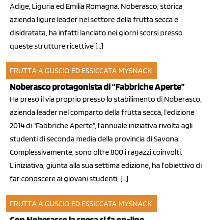
Adige, Liguria ed Emilia Romagna. Noberasco, storica
azienda ligure leader nel settore della frutta secca e
disidratata, ha infatti lanciato nei giorni scorsi presso
queste strutture ricettive […]
FRUTTA A GUSCIO ED ESSICCATA
MYSNACK
17 feb 2014
Noberasco protagonista di “Fabbriche Aperte”
Ha preso il via proprio presso lo stabilimento di Noberasco,
azienda leader nel comparto della frutta secca, l’edizione
2014 di “Fabbriche Aperte”, l’annuale iniziativa rivolta agli
studenti di seconda media della provincia di Savona.
Complessivamente, sono oltre 800 i ragazzi coinvolti.
L’iniziativa, giunta alla sua settima edizione, ha l’obiettivo di
far conoscere ai giovani studenti, […]
FRUTTA A GUSCIO ED ESSICCATA
MYSNACK
06 feb 2014
Con Noberasco la spesa si fa on-line