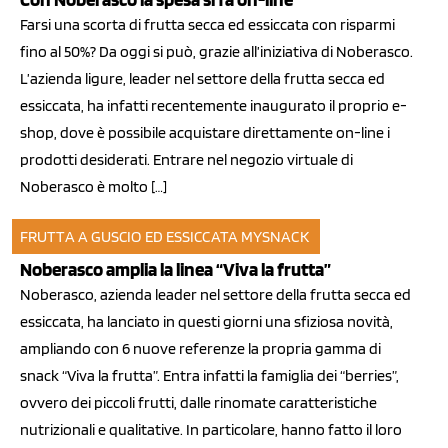
Farsi una scorta di frutta secca ed essiccata con risparmi
fino al 50%? Da oggi si può, grazie all’iniziativa di Noberasco.
L’azienda ligure, leader nel settore della frutta secca ed
essiccata, ha infatti recentemente inaugurato il proprio e-
shop, dove è possibile acquistare direttamente on-line i
prodotti desiderati. Entrare nel negozio virtuale di
Noberasco è molto […]
FRUTTA A GUSCIO ED ESSICCATA
MYSNACK
04 nov 2013
Noberasco amplia la linea “Viva la frutta”
Noberasco, azienda leader nel settore della frutta secca ed
essiccata, ha lanciato in questi giorni una sfiziosa novità,
ampliando con 6 nuove referenze la propria gamma di
snack “Viva la frutta”. Entra infatti la famiglia dei “berries”,
ovvero dei piccoli frutti, dalle rinomate caratteristiche
nutrizionali e qualitative. In particolare, hanno fatto il loro