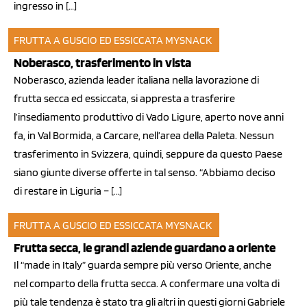
ingresso in […]
FRUTTA A GUSCIO ED ESSICCATA
MYSNACK
14 lug 2013
Noberasco, trasferimento in vista
Noberasco, azienda leader italiana nella lavorazione di
frutta secca ed essiccata, si appresta a trasferire
l’insediamento produttivo di Vado Ligure, aperto nove anni
fa, in Val Bormida, a Carcare, nell’area della Paleta. Nessun
trasferimento in Svizzera, quindi, seppure da questo Paese
siano giunte diverse offerte in tal senso. “Abbiamo deciso
di restare in Liguria – […]
FRUTTA A GUSCIO ED ESSICCATA
MYSNACK
04 giu 2013
Frutta secca, le grandi aziende guardano a oriente
Il “made in Italy” guarda sempre più verso Oriente, anche
nel comparto della frutta secca. A confermare una volta di
più tale tendenza è stato tra gli altri in questi giorni Gabriele