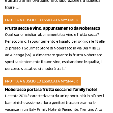
e distillati. Si rinnova quindi la collaborazione tra l’azienda
ligure […]
FRUTTA A GUSCIO ED ESSICCATA
MYSNACK
05 ago 2014
Frutta secca e vino, appuntamento da Noberasco
Quali sono i migliori abbinamenti tra vino e frutta secca?
Per scoprirlo, l’appuntamento è fissato per oggi dalle 18 alle
21 presso il Gourmet Store di Noberasco in via Dei Mille 32
ad Albenga (SV). A dimostrare quanto la frutta Noberasco
sposi sapientemente il buon vino, esaltandone le qualità, il
percorso gustativo si snoderà tra […]
FRUTTA A GUSCIO ED ESSICCATA
MYSNACK
30 giu 2014
Noberasco porta la frutta secca nei family hotel
L’estate 2014 è caratterizzata da un’opportunità in più per i
bambini che assieme ai loro genitori trascorreranno le
vacanze in un Italy Family Hotel di Piemonte, Trentino Alto