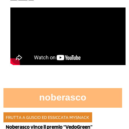
noberasco
FRUTTA A GUSCIO ED ESSICCATA
MYSNACK
20 nov 2014
Noberasco vince il premio “VedoGreen”