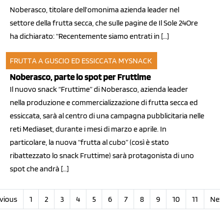
Noberasco, titolare dell’omonima azienda leader nel
settore della frutta secca, che sulle pagine de Il Sole 24Ore
ha dichiarato: “Recentemente siamo entrati in […]
FRUTTA A GUSCIO ED ESSICCATA
MYSNACK
14 mar 2013
Noberasco, parte lo spot per Fruttime
Il nuovo snack “Fruttime” di Noberasco, azienda leader
nella produzione e commercializzazione di frutta secca ed
essiccata, sarà al centro di una campagna pubblicitaria nelle
reti Mediaset, durante i mesi di marzo e aprile. In
particolare, la nuova “frutta al cubo” (così è stato
ribattezzato lo snack Fruttime) sarà protagonista di uno
spot che andrà […]
vious
1
2
3
4
5
6
7
8
9
10
11
Ne