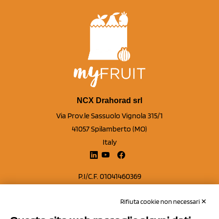
NCX Drahorad srl
Via Prov.le Sassuolo Vignola 315/1
41057 Spilamberto (MO)
Italy
P.I/C.F. 01041460369
REA: MO 208553
Rifiuta cookie non necessari ✕
Capitale sociale Euro 50.000,00 i.v.