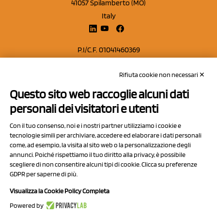
41057 Spilamberto (MO)
Italy
P.I/C.F. 01041460369
REA: MO 208553
Rifiuta cookie non necessari ✕
Capitale sociale Euro 50.000,00 i.v.
Questo sito web raccoglie alcuni dati
Contatti
personali dei visitatori e utenti
Sitemap
Con il tuo consenso, noi e i nostri partner utilizziamo i cookie e
Privacy Policy
tecnologie simili per archiviare, accedere ed elaborare i dati personali
Cookie Policy
come, ad esempio, la visita al sito web o la personalizzazione degli
annunci. Poiché rispettiamo il tuo diritto alla privacy, è possibile
Chi Siamo
scegliere di non consentire alcuni tipi di cookie. Clicca su preferenze
GDPR per saperne di più.
Visualizza la Cookie Policy Completa
Powered by