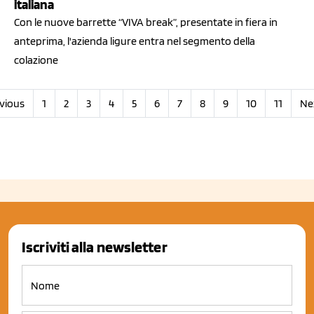
italiana
Con le nuove barrette “VIVA break”, presentate in fiera in
anteprima, l'azienda ligure entra nel segmento della
colazione
vious
1
2
3
4
5
6
7
8
9
10
11
Ne
Iscriviti alla newsletter