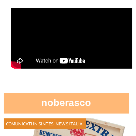
noberasco
COMUNICATI IN SINTESI
NEWS ITALIA