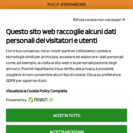
P.I/C.F. 01041460369
REA: MO 208553
Rifiuta cookie non necessari ✕
Capitale sociale Euro 50.000,00 i.v.
Questo sito web raccoglie alcuni dati
Contatti
personali dei visitatori e utenti
Sitemap
Con il tuo consenso, noi e i nostri partner utilizziamo i cookie e
Privacy Policy
tecnologie simili per archiviare, accedere ed elaborare i dati personali
Cookie Policy
come, ad esempio, la visita al sito web o la personalizzazione degli
annunci. Poiché rispettiamo il tuo diritto alla privacy, è possibile
Chi Siamo
scegliere di non consentire alcuni tipi di cookie. Clicca su preferenze
GDPR per saperne di più.
Visualizza la Cookie Policy Completa
Powered by
2023 NCX Drahorad srl - All rights reserved
ACCETTA TUTTO
myfruit.it è parte del network di
NCX DRAHORAD
ACCETTA NECESSARI