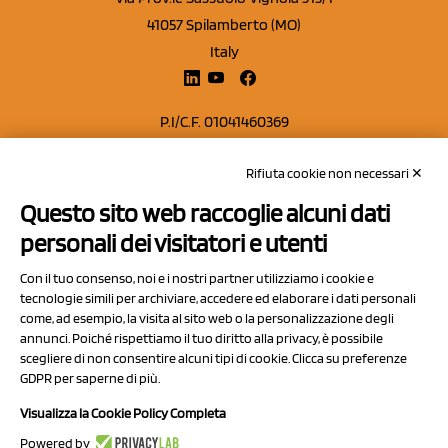
41057 Spilamberto (MO)
Italy
P.I/C.F. 01041460369
REA: MO 208553
Rifiuta cookie non necessari ✕
Capitale sociale Euro 50.000,00 i.v.
Questo sito web raccoglie alcuni dati
Contatti
personali dei visitatori e utenti
Sitemap
Con il tuo consenso, noi e i nostri partner utilizziamo i cookie e
Privacy Policy
tecnologie simili per archiviare, accedere ed elaborare i dati personali
Cookie Policy
come, ad esempio, la visita al sito web o la personalizzazione degli
annunci. Poiché rispettiamo il tuo diritto alla privacy, è possibile
Chi Siamo
scegliere di non consentire alcuni tipi di cookie. Clicca su preferenze
GDPR per saperne di più.
Visualizza la Cookie Policy Completa
Powered by