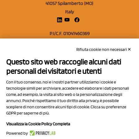
41057 Spilamberto (MO)
Italy
P.I/C.F. 01041460369
REA: MO 208553
Rifiuta cookie non necessari ✕
Capitale sociale Euro 50.000,00 i.v.
Questo sito web raccoglie alcuni dati
Contatti
personali dei visitatori e utenti
Sitemap
Con il tuo consenso, noi e i nostri partner utilizziamo i cookie e
Privacy Policy
tecnologie simili per archiviare, accedere ed elaborare i dati personali
Cookie Policy
come, ad esempio, la visita al sito web o la personalizzazione degli
annunci. Poiché rispettiamo il tuo diritto alla privacy, è possibile
Chi Siamo
scegliere di non consentire alcuni tipi di cookie. Clicca su preferenze
GDPR per saperne di più.
Visualizza la Cookie Policy Completa
Powered by