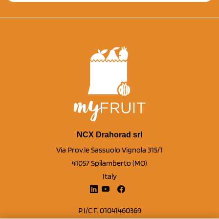
NCX Drahorad srl
Via Prov.le Sassuolo Vignola 315/1
41057 Spilamberto (MO)
Italy
P.I/C.F. 01041460369