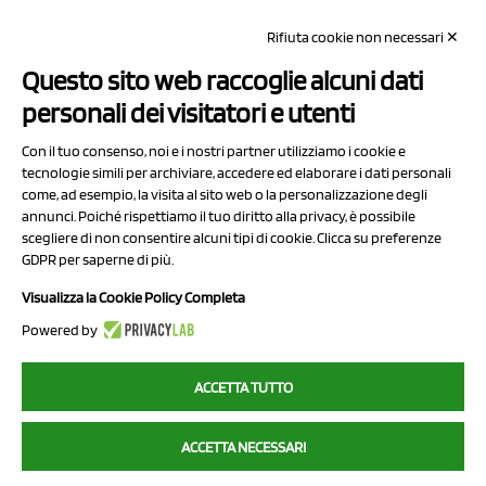
REA: MO 208553
Rifiuta cookie non necessari ✕
Capitale sociale Euro 50.000,00 i.v.
Questo sito web raccoglie alcuni dati
Contatti
personali dei visitatori e utenti
Sitemap
Con il tuo consenso, noi e i nostri partner utilizziamo i cookie e
Privacy Policy
tecnologie simili per archiviare, accedere ed elaborare i dati personali
Cookie Policy
come, ad esempio, la visita al sito web o la personalizzazione degli
annunci. Poiché rispettiamo il tuo diritto alla privacy, è possibile
Chi Siamo
scegliere di non consentire alcuni tipi di cookie. Clicca su preferenze
GDPR per saperne di più.
Visualizza la Cookie Policy Completa
Powered by
2023 NCX Drahorad srl - All rights reserved
ACCETTA TUTTO
myfruit.it è parte del network di
NCX DRAHORAD
ACCETTA NECESSARI
NCX Drahorad - Via Provinciale Vignola-Sassuolo 315/1 - 41057