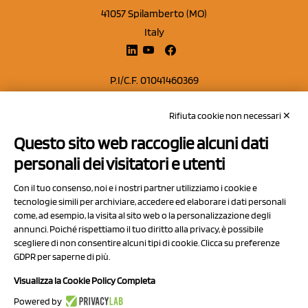
41057 Spilamberto (MO)
Italy
P.I/C.F. 01041460369
REA: MO 208553
Rifiuta cookie non necessari ✕
Capitale sociale Euro 50.000,00 i.v.
Questo sito web raccoglie alcuni dati
Contatti
personali dei visitatori e utenti
Sitemap
Con il tuo consenso, noi e i nostri partner utilizziamo i cookie e
Privacy Policy
tecnologie simili per archiviare, accedere ed elaborare i dati personali
Cookie Policy
come, ad esempio, la visita al sito web o la personalizzazione degli
annunci. Poiché rispettiamo il tuo diritto alla privacy, è possibile
Chi Siamo
scegliere di non consentire alcuni tipi di cookie. Clicca su preferenze
GDPR per saperne di più.
Visualizza la Cookie Policy Completa
Powered by