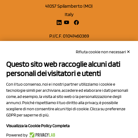
41057 Spilamberto (MO)
Italy
P.I/C.F. 01041460369
REA: MO 208553
Rifiuta cookie non necessari ✕
Capitale sociale Euro 50.000,00 i.v.
Questo sito web raccoglie alcuni dati
Contatti
personali dei visitatori e utenti
Sitemap
Con il tuo consenso, noi e i nostri partner utilizziamo i cookie e
Privacy Policy
tecnologie simili per archiviare, accedere ed elaborare i dati personali
Cookie Policy
come, ad esempio, la visita al sito web o la personalizzazione degli
annunci. Poiché rispettiamo il tuo diritto alla privacy, è possibile
Chi Siamo
scegliere di non consentire alcuni tipi di cookie. Clicca su preferenze
GDPR per saperne di più.
Visualizza la Cookie Policy Completa
Powered by