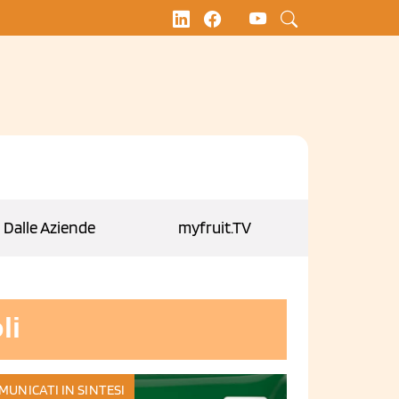
Dalle Aziende
myfruit.TV
li
MUNICATI IN SINTESI