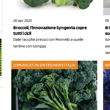
20 apr 2023
05 
Broccoli, l’innovazione Syngenta copre
&#
tutti i cicli
su
Dalle raccolte precoci con Monrello a quelle
Sos
tardive con Gongga
pe
Ve
COMUNICATI IN SINTESI
NEWS ITALIA
NE