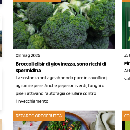
25
08 mag 2026
Fi
Broccoli elisir di giovinezza, sono ricchi di
spermidina
At
La sostanza antiage abbonda pure in cavolfiori,
val
agrumi e pere. Anche peperoni verdi, funghi o
piselli attivano l'autofagia cellulare contro
l'invecchiamento
REPARTO ORTOFRUTTA
CO