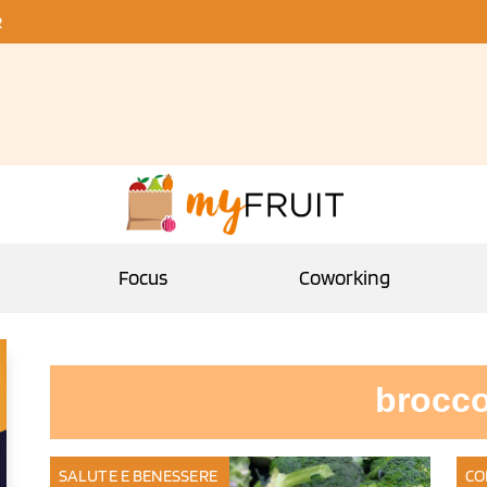
R
Focus
Coworking
brocco
SALUTE E BENESSERE
CO