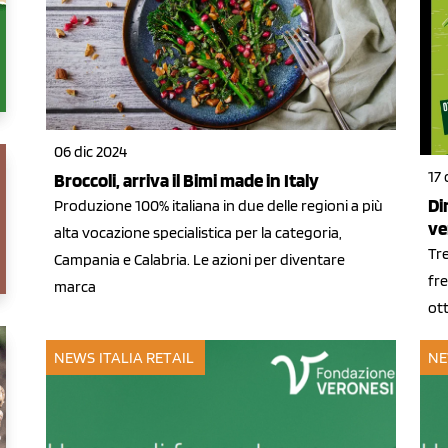
06 dic 2024
17 
Broccoli, arriva il Bimi made in Italy
Di
Produzione 100% italiana in due delle regioni a più
ve
alta vocazione specialistica per la categoria,
Tre
Campania e Calabria. Le azioni per diventare
fre
marca
ott
NEWS ITALIA
RETAIL
NE