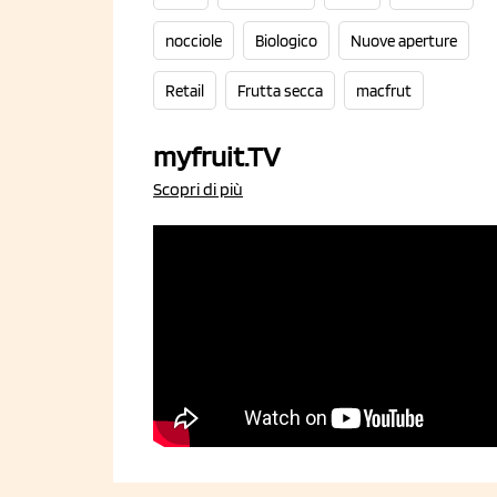
nocciole
Biologico
Nuove aperture
Retail
Frutta secca
macfrut
myfruit.TV
Scopri di più