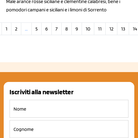
Male arance rosse siciliane e clementine calabresi, bene i
pomodori campani e siciliani e i limoni di Sorrento
1
2
...
5
6
7
8
9
10
11
12
13
14
Iscriviti alla newsletter