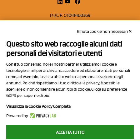
P.I/C.F. 01041460369
REA: MO 208553
Rifiuta cookie non necessari ✕
Capitale sociale Euro 50.000,00 i.v.
Questo sito web raccoglie alcuni dati
Contatti
personali dei visitatori e utenti
Sitemap
Con il tuo consenso, noi e i nostri partner utilizziamo i cookie e
Privacy Policy
tecnologie simili per archiviare, accedere ed elaborare i dati personali
Cookie Policy
come, ad esempio, la visita al sito web o la personalizzazione degli
annunci. Poiché rispettiamo il tuo diritto alla privacy, è possibile
Chi Siamo
scegliere di non consentire alcuni tipi di cookie. Clicca su preferenze
GDPR per saperne di più.
Visualizza la Cookie Policy Completa
Powered by
2023 NCX Drahorad srl - All rights reserved
ACCETTA TUTTO
myfruit.it è parte del network di
NCX DRAHORAD