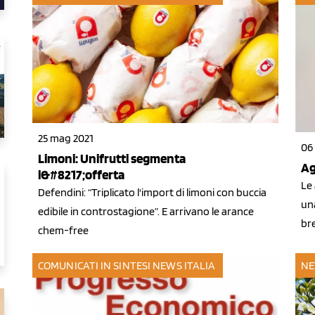
25 mag 2021
06
Limoni: Unifrutti segmenta
Ag
l&#8217;offerta
Le 
Defendini: “Triplicato l'import di limoni con buccia
una
edibile in controstagione”. E arrivano le arance
bre
chem-free
COMUNICATI IN SINTESI
NEWS ITALIA
NE