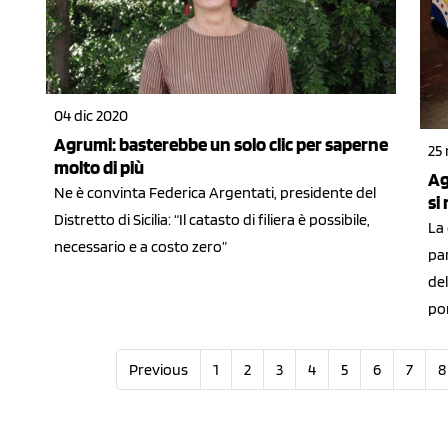
04 dic 2020
Agrumi: basterebbe un solo clic per saperne
25
molto di più
Ag
Ne è convinta Federica Argentati, presidente del
si 
Distretto di Sicilia: “Il catasto di filiera è possibile,
La 
necessario e a costo zero”
par
del
po
Previous
1
2
3
4
5
6
7
8