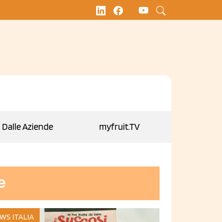
Dalle Aziende
myfruit.TV
e
WS ITALIA