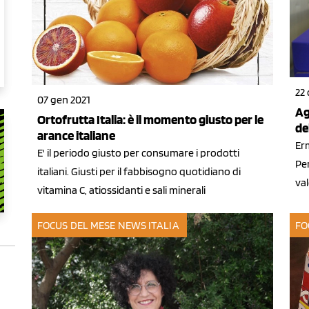
22 
07 gen 2021
Ag
Ortofrutta Italia: è il momento giusto per le
de
arance italiane
Erm
E' il periodo giusto per consumare i prodotti
Per
italiani. Giusti per il fabbisogno quotidiano di
val
vitamina C, atiossidanti e sali minerali
FOCUS DEL MESE
NEWS ITALIA
FO