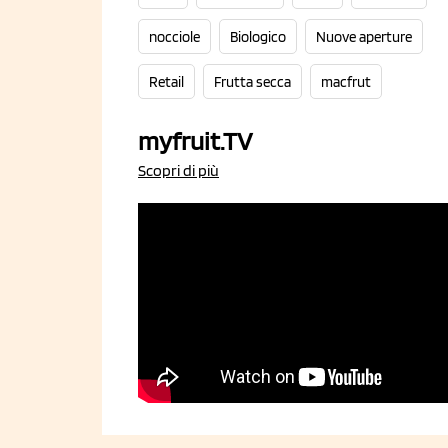
nocciole
Biologico
Nuove aperture
Retail
Frutta secca
macfrut
myfruit.TV
Scopri di più