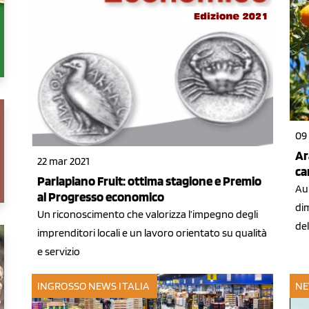
09
Ar
22 mar 2021
ca
Parlapiano Fruit: ottima stagione e Premio
Au
al Progresso economico
dim
Un riconoscimento che valorizza l’impegno degli
del
imprenditori locali e un lavoro orientato su qualità
e servizio
INGROSSO
NEWS ITALIA
NE