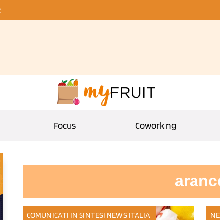
R
Focus
Coworking
aranc
COMUNICATI IN SINTESI
NEWS ITALIA
NE