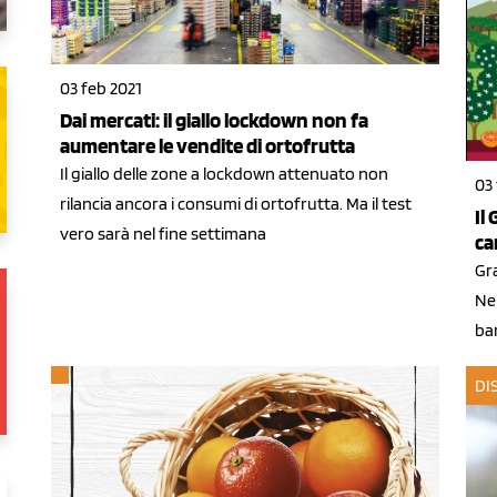
03 feb 2021
Dai mercati: il giallo lockdown non fa
aumentare le vendite di ortofrutta
Il giallo delle zone a lockdown attenuato non
03
rilancia ancora i consumi di ortofrutta. Ma il test
Il
vero sarà nel fine settimana
ca
Gra
Nel
bam
DI