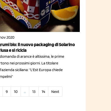
 nov 2020
rumi bio: il nuovo packaging di Solarino
riusa e si ricicla
domanda di arance è altissima, le prime
tono nei prossimi giorni. La titolare
l'azienda siciliana: “L'Est Europa chiede
mpelmi”
9
10
...
13
14
Next