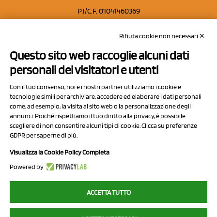
P.I/C.F. 01041460369
REA: MO 208553
Rifiuta cookie non necessari ✕
Capitale sociale Euro 50.000,00 i.v.
Questo sito web raccoglie alcuni dati
Contatti
personali dei visitatori e utenti
Sitemap
Con il tuo consenso, noi e i nostri partner utilizziamo i cookie e
Privacy Policy
tecnologie simili per archiviare, accedere ed elaborare i dati personali
Cookie Policy
come, ad esempio, la visita al sito web o la personalizzazione degli
annunci. Poiché rispettiamo il tuo diritto alla privacy, è possibile
Chi Siamo
scegliere di non consentire alcuni tipi di cookie. Clicca su preferenze
GDPR per saperne di più.
Visualizza la Cookie Policy Completa
Powered by
2023 NCX Drahorad srl - All rights reserved
ACCETTA TUTTO
myfruit.it è parte del network di
NCX DRAHORAD