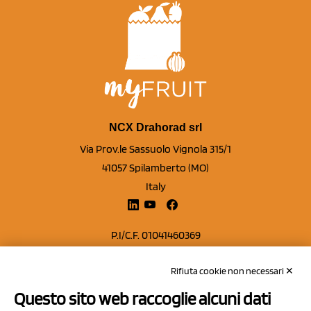
NCX Drahorad srl
Via Prov.le Sassuolo Vignola 315/1
41057 Spilamberto (MO)
Italy
P.I/C.F. 01041460369
REA: MO 208553
Rifiuta cookie non necessari ✕
Capitale sociale Euro 50.000,00 i.v.
Questo sito web raccoglie alcuni dati