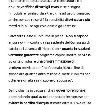
è capito se sono state attivate le procedure e le
dovute
verifiche di tutti gli invasi
e, se bisogna
rimodulare i prelievi da altre dighe ad uso promiscuo
anche per capire se vi è la possibilità di
svincolare più
metri cubi
a uso agricolo dalla diga Castello".
Salvatore Daino è un fiume in piena. "Non si capisce
ancora oggi - continua il presidente del Consorzio di
tutela dell' Arancia di Ribera Dop -
quante irrigazioni
verranno garantite.
Vogliamo capire, inoltre, se vi è la
volontà di ridurre
una programmazione di
prelievo
prevista per fine febbraio 2026 al fine di
svincolare qualche altro milione di metri cubi utili per
ottenere un altra irrigazione di soccorso".
Daino chiama in causa anche il
governo regionale
domandando
quali azioni
sono state intraprese per
evitare la perdita di acqua
stimata oltre il 60% a causa