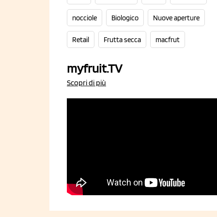
nocciole
Biologico
Nuove aperture
Retail
Frutta secca
macfrut
myfruit.TV
Scopri di più