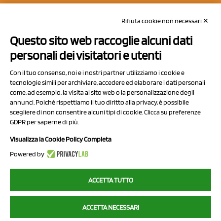
REA: MO 208553
Rifiuta cookie non necessari ✕
Capitale sociale Euro 50.000,00 i.v.
Questo sito web raccoglie alcuni dati
Contatti
personali dei visitatori e utenti
Sitemap
Con il tuo consenso, noi e i nostri partner utilizziamo i cookie e
Privacy Policy
tecnologie simili per archiviare, accedere ed elaborare i dati personali
Cookie Policy
come, ad esempio, la visita al sito web o la personalizzazione degli
annunci. Poiché rispettiamo il tuo diritto alla privacy, è possibile
Chi Siamo
scegliere di non consentire alcuni tipi di cookie. Clicca su preferenze
GDPR per saperne di più.
Visualizza la Cookie Policy Completa
Powered by
2023 NCX Drahorad srl - All rights reserved
ACCETTA TUTTO
myfruit.it è parte del network di
NCX DRAHORAD
ACCETTA NECESSARI
NCX Drahorad - Via Provinciale Vignola-Sassuolo 315/1 - 41057