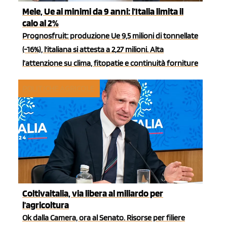
Mele, Ue ai minimi da 9 anni: l’Italia limita il
calo al 2%
Prognosfruit: produzione Ue 9,5 milioni di tonnellate
(-16%), l'italiana si attesta a 2,27 milioni. Alta
l’attenzione su clima, fitopatie e continuità forniture
POLITICHE AGRICOLE
Coltivaitalia, via libera al miliardo per
l'agricoltura
Ok dalla Camera, ora al Senato. Risorse per filiere