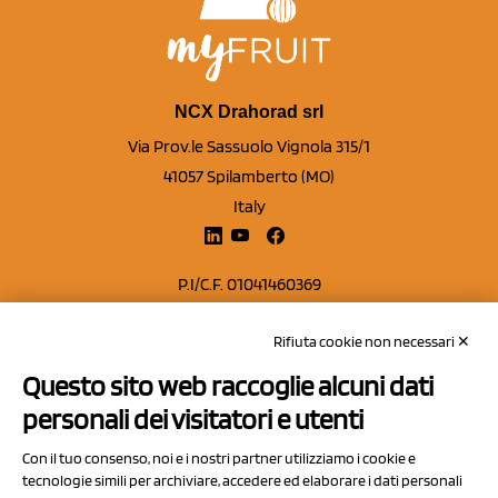
NCX Drahorad srl
Via Prov.le Sassuolo Vignola 315/1
41057 Spilamberto (MO)
Italy
P.I/C.F. 01041460369
REA: MO 208553
Rifiuta cookie non necessari ✕
Capitale sociale Euro 50.000,00 i.v.
Questo sito web raccoglie alcuni dati
Contatti
personali dei visitatori e utenti
Sitemap
Con il tuo consenso, noi e i nostri partner utilizziamo i cookie e
Privacy Policy
tecnologie simili per archiviare, accedere ed elaborare i dati personali