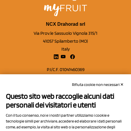
NCX Drahorad srl
Via Prov.le Sassuolo Vignola 315/1
41057 Spilamberto (MO)
Italy
P.I/C.F. 01041460369
REA: MO 208553
Rifiuta cookie non necessari ✕
Capitale sociale Euro 50.000,00 i.v.
Questo sito web raccoglie alcuni dati
Contatti
personali dei visitatori e utenti
Sitemap
Con il tuo consenso, noi e i nostri partner utilizziamo i cookie e
Privacy Policy
tecnologie simili per archiviare, accedere ed elaborare i dati personali
Cookie Policy
come, ad esempio, la visita al sito web o la personalizzazione degli