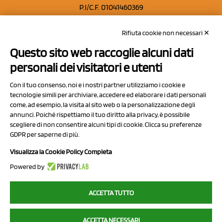
P.I/C.F. 01041460369
REA: MO 208553
Rifiuta cookie non necessari ✕
Capitale sociale Euro 50.000,00 i.v.
Questo sito web raccoglie alcuni dati
Contatti
personali dei visitatori e utenti
Sitemap
Con il tuo consenso, noi e i nostri partner utilizziamo i cookie e
Privacy Policy
tecnologie simili per archiviare, accedere ed elaborare i dati personali
Cookie Policy
come, ad esempio, la visita al sito web o la personalizzazione degli
annunci. Poiché rispettiamo il tuo diritto alla privacy, è possibile
Chi Siamo
scegliere di non consentire alcuni tipi di cookie. Clicca su preferenze
GDPR per saperne di più.
Visualizza la Cookie Policy Completa
Powered by
2023 NCX Drahorad srl - All rights reserved
ACCETTA TUTTO
myfruit.it è parte del network di
NCX DRAHORAD
ACCETTA NECESSARI