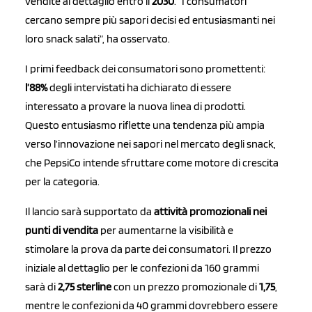
vendite al dettaglio entro il
2030
. “I consumatori
cercano sempre più sapori decisi ed entusiasmanti nei
loro snack salati”, ha osservato.
I primi feedback dei consumatori sono promettenti:
l’88%
degli intervistati ha dichiarato di essere
interessato a provare la nuova linea di prodotti.
Questo entusiasmo riflette una tendenza più ampia
verso l’innovazione nei sapori nel mercato degli snack,
che PepsiCo intende sfruttare come motore di crescita
per la categoria.
Il lancio sarà supportato da
attività promozionali nei
punti di vendita
per aumentarne la visibilità e
stimolare la prova da parte dei consumatori. Il prezzo
iniziale al dettaglio per le confezioni da 160 grammi
sarà di
2,75 sterline
con un prezzo promozionale di
1,75
,
mentre le confezioni da 40 grammi dovrebbero essere