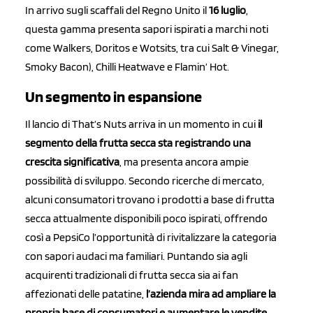
In arrivo sugli scaffali del Regno Unito il
16 luglio
,
questa gamma presenta sapori ispirati a marchi noti
come Walkers, Doritos e Wotsits, tra cui Salt & Vinegar,
Smoky Bacon), Chilli Heatwave e Flamin’ Hot.
Un segmento in espansione
Il lancio di That’s Nuts arriva in un momento in cui
il
segmento della frutta secca sta registrando una
crescita significativa
, ma presenta ancora ampie
possibilità di sviluppo. Secondo ricerche di mercato,
alcuni consumatori trovano i prodotti a base di frutta
secca attualmente disponibili poco ispirati, offrendo
così a PepsiCo l’opportunità di rivitalizzare la categoria
con sapori audaci ma familiari. Puntando sia agli
acquirenti tradizionali di frutta secca sia ai fan
affezionati delle patatine,
l’azienda mira ad ampliare la
propria base di consumatori e aumentare le vendite.