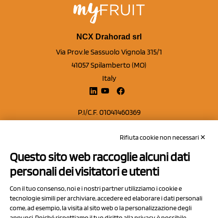
NCX Drahorad srl
Via Prov.le Sassuolo Vignola 315/1
41057 Spilamberto (MO)
Italy
P.I/C.F. 01041460369
REA: MO 208553
Rifiuta cookie non necessari ✕
Capitale sociale Euro 50.000,00 i.v.
Questo sito web raccoglie alcuni dati
Contatti
personali dei visitatori e utenti
Sitemap
Con il tuo consenso, noi e i nostri partner utilizziamo i cookie e
Privacy Policy
tecnologie simili per archiviare, accedere ed elaborare i dati personali
Cookie Policy
come, ad esempio, la visita al sito web o la personalizzazione degli
annunci. Poiché rispettiamo il tuo diritto alla privacy, è possibile