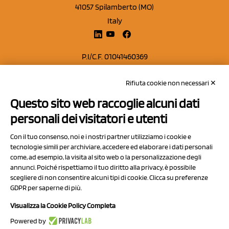
41057 Spilamberto (MO)
Italy
P.I/C.F. 01041460369
REA: MO 208553
Rifiuta cookie non necessari ✕
Capitale sociale Euro 50.000,00 i.v.
Questo sito web raccoglie alcuni dati
Contatti
personali dei visitatori e utenti
Sitemap
Con il tuo consenso, noi e i nostri partner utilizziamo i cookie e
Privacy Policy
tecnologie simili per archiviare, accedere ed elaborare i dati personali
Cookie Policy
come, ad esempio, la visita al sito web o la personalizzazione degli
annunci. Poiché rispettiamo il tuo diritto alla privacy, è possibile
Chi Siamo
scegliere di non consentire alcuni tipi di cookie. Clicca su preferenze
GDPR per saperne di più.
Visualizza la Cookie Policy Completa
Powered by